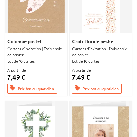
Colombe pastel
Croix florale pêche
Cartons d'invitation | Trois choix
Cartons d'invitation | Trois choix
de papier
de papier
Lot de 10 cartes
Lot de 10 cartes
À partir de
À partir de
7,49 €
7,49 €
offers
offers
Prix bas au quotidien
Prix bas au quotidien