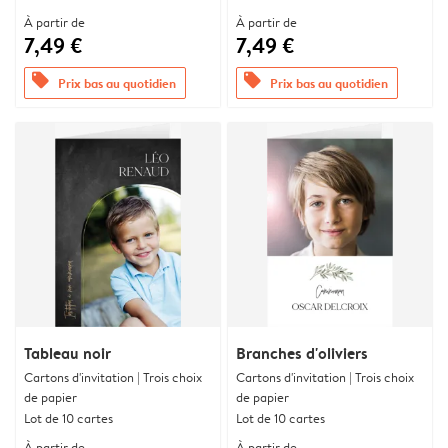
À partir de
À partir de
7,49 €
7,49 €
offers
offers
Prix bas au quotidien
Prix bas au quotidien
Tableau noir
Branches d'oliviers
Cartons d'invitation | Trois choix
Cartons d'invitation | Trois choix
de papier
de papier
Lot de 10 cartes
Lot de 10 cartes
À partir de
À partir de