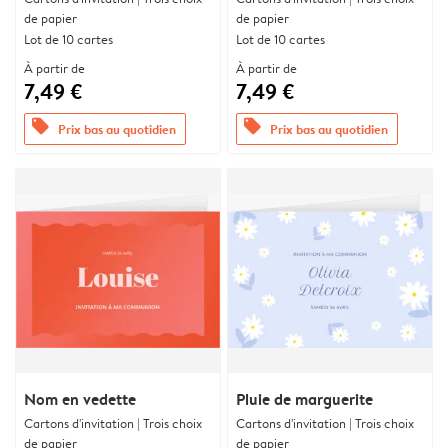
de papier
de papier
Lot de 10 cartes
Lot de 10 cartes
À partir de
À partir de
7,49 €
7,49 €
offers
offers
Prix bas au quotidien
Prix bas au quotidien
Nom en vedette
Pluie de marguerite
Cartons d'invitation | Trois choix
Cartons d'invitation | Trois choix
de papier
de papier