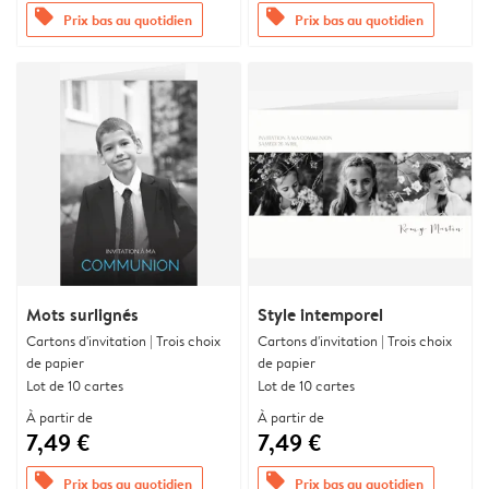
offers
offers
Prix bas au quotidien
Prix bas au quotidien
Mots surlignés
Style intemporel
Cartons d'invitation | Trois choix
Cartons d'invitation | Trois choix
de papier
de papier
Lot de 10 cartes
Lot de 10 cartes
À partir de
À partir de
7,49 €
7,49 €
offers
offers
Prix bas au quotidien
Prix bas au quotidien