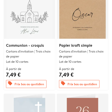
Communion - croquis
Papier kraft simple
Cartons d'invitation | Trois choix
Cartons d'invitation | Trois choix
de papier
de papier
Lot de 10 cartes
Lot de 10 cartes
À partir de
À partir de
7,49 €
7,49 €
offers
offers
Prix bas au quotidien
Prix bas au quotidien