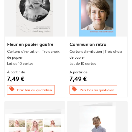
Fleur en papier gaufré
Communion rétro
Cartons d'invitation | Trois choix
Cartons d'invitation | Trois choix
de papier
de papier
Lot de 10 cartes
Lot de 10 cartes
À partir de
À partir de
7,49 €
7,49 €
offers
offers
Prix bas au quotidien
Prix bas au quotidien