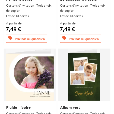
Cartons d'invitation | Trois choix
Cartons d'invitation | Trois choix
de papier
de papier
Lot de 10 cartes
Lot de 10 cartes
À partir de
À partir de
7,49 €
7,49 €
offers
offers
Prix bas au quotidien
Prix bas au quotidien
Fluide - ivoire
Album vert
Cartons d'invitation | Trois choix
Cartons d'invitation | Trois choix