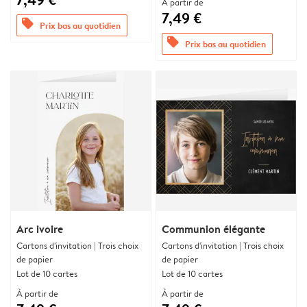
À partir de
7,49 €
offers
Prix bas au quotidien
offers
Prix bas au quotidien
Arc ivoire
Communion élégante
Cartons d'invitation | Trois choix
Cartons d'invitation | Trois choix
de papier
de papier
Lot de 10 cartes
Lot de 10 cartes
À partir de
À partir de