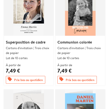
Superposition de cadre
Communion colorée
Cartons d'invitation | Trois choix
Cartons d'invitation | Trois choix
de papier
de papier
Lot de 10 cartes
Lot de 10 cartes
À partir de
À partir de
7,49 €
7,49 €
offers
offers
Prix bas au quotidien
Prix bas au quotidien