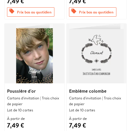
7,49 €
7,49 €
offers
offers
Prix bas au quotidien
Prix bas au quotidien
Poussière d'or
Emblème colombe
Cartons d'invitation | Trois choix
Cartons d'invitation | Trois choix
de papier
de papier
Lot de 10 cartes
Lot de 10 cartes
À partir de
À partir de
7,49 €
7,49 €