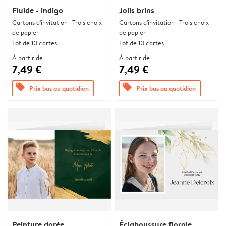
Fluide - indigo
Jolis brins
Cartons d'invitation | Trois choix
Cartons d'invitation | Trois choix
de papier
de papier
Lot de 10 cartes
Lot de 10 cartes
À partir de
À partir de
7,49 €
7,49 €
offers
offers
Prix bas au quotidien
Prix bas au quotidien
Peinture dorée
Éclaboussure florale