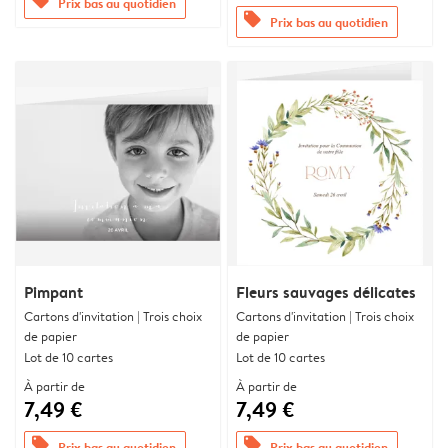
offers
Prix bas au quotidien
offers
Prix bas au quotidien
Pimpant
Fleurs sauvages délicates
Cartons d'invitation | Trois choix
Cartons d'invitation | Trois choix
de papier
de papier
Lot de 10 cartes
Lot de 10 cartes
À partir de
À partir de
7,49 €
7,49 €
offers
offers
Prix bas au quotidien
Prix bas au quotidien