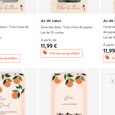
As de cœur
As de
ation | Trois choix de
Carte d
Save the date | Trois choix de papier
de papi
Lot de 10 cartes
s
Lot de 1
À partir de
11,99 €
À partir
11,99
offers
Prix bas au quotidien
offers
 au quotidien
Pr