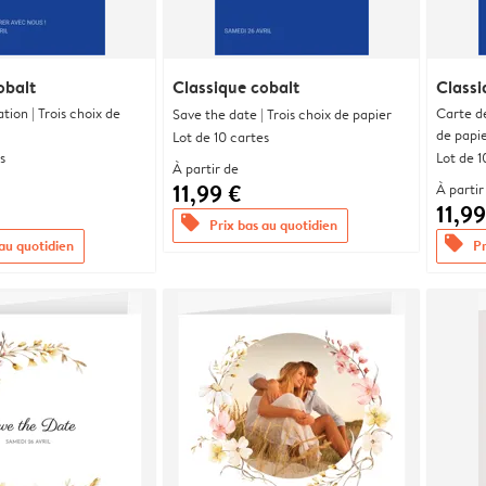
obalt
Classique cobalt
Classi
ation | Trois choix de
Carte d
Save the date | Trois choix de papier
de papi
Lot de 10 cartes
s
Lot de 1
À partir de
11,99 €
À partir
11,99
offers
Prix bas au quotidien
offers
 au quotidien
Pr