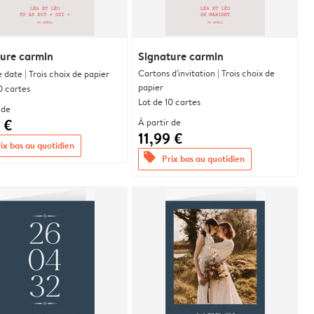
ure carmin
Signature carmin
Cartons d'invitation | Trois choix de
 date | Trois choix de papier
papier
0 cartes
Lot de 10 cartes
 de
 €
À partir de
11,99 €
ix bas au quotidien
offers
Prix bas au quotidien