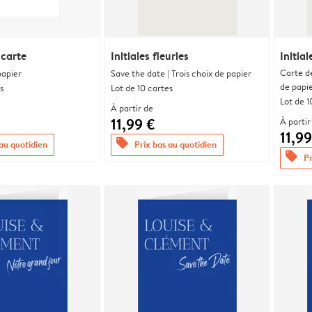
 carte
Initiales fleuries
Initial
Carte d
papier
Save the date | Trois choix de papier
de papi
s
Lot de 10 cartes
Lot de 1
À partir de
11,99 €
À partir
11,99
offers
 au quotidien
Prix bas au quotidien
offers
Pr