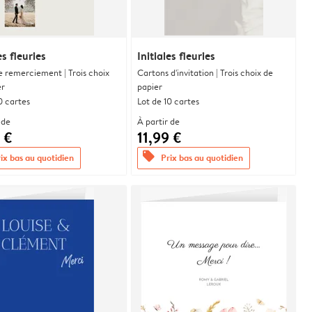
es fleuries
Initiales fleuries
e remerciement | Trois choix
Cartons d'invitation | Trois choix de
er
papier
0 cartes
Lot de 10 cartes
 de
À partir de
 €
11,99 €
offers
ix bas au quotidien
Prix bas au quotidien