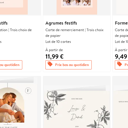
tifs
Agrumes festifs
Forme
ation | Trois choix de
Carte de remerciement | Trois choix
Carte d
de papier
de papi
s
Lot de 10 cartes
Lot de 1
À partir de
À partir
11,99 €
9,49
offers
offers
 au quotidien
Prix bas au quotidien
Pr