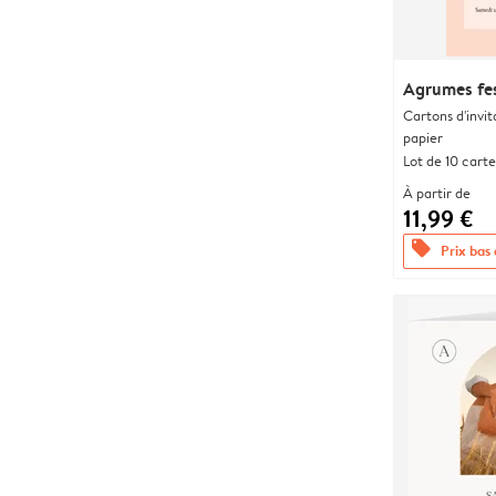
Agrumes fes
Cartons d'invit
papier
Lot de 10 carte
À partir de
11,99 €
offers
Prix bas