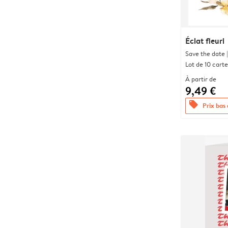
Éclat fleuri
Save the date |
Lot de 10 carte
À partir de
9,49 €
offers
Prix bas