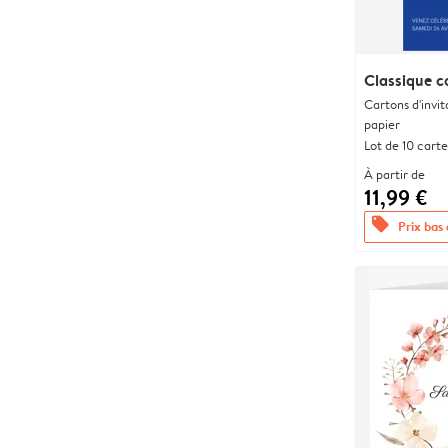
Classique c
Cartons d'invit
papier
Lot de 10 carte
À partir de
11,99 €
offers
Prix bas