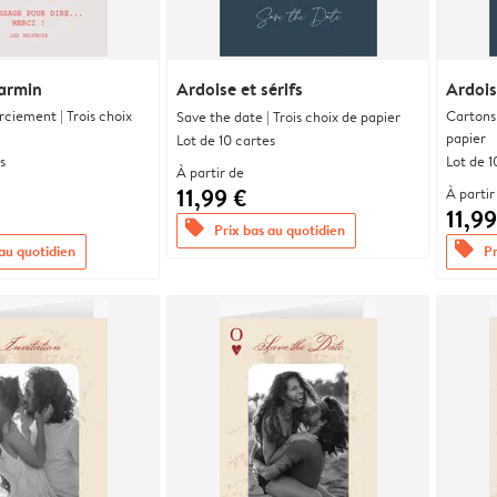
armin
Ardoise et sérifs
Ardois
ciement | Trois choix
Cartons 
Save the date | Trois choix de papier
papier
Lot de 10 cartes
s
Lot de 1
À partir de
11,99 €
À partir
11,99
offers
Prix bas au quotidien
offers
 au quotidien
Pr