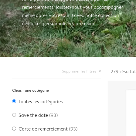
remerciements, laissez-nous vous accompagner
même après votre jour J avec notre collection
de cartes personnalisées premium.
Supprimer les filtres
279
résulta
close
Choisir une catégorie
Toutes les catégories
Save the date
(93)
Carte de remerciement
(93)