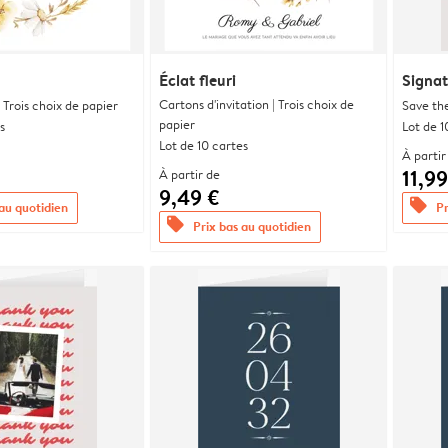
Éclat fleuri
Signat
Cartons d'invitation | Trois choix de
 Trois choix de papier
Save the
papier
s
Lot de 1
Lot de 10 cartes
À partir
11,99
À partir de
9,49 €
offers
 au quotidien
Pr
offers
Prix bas au quotidien