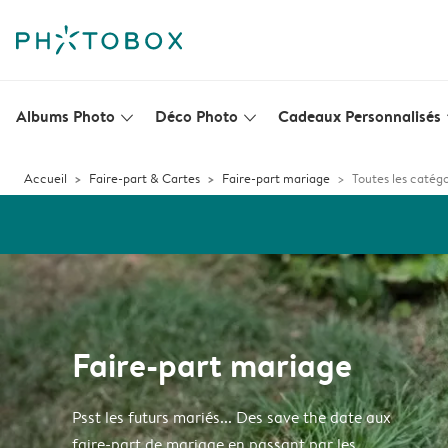
Albums Photo
Déco Photo
Cadeaux Personnalisés
slim_arrow_down
slim_arrow_down
s
Accueil
Faire-part & Cartes
Faire-part mariage
Toutes les catégo
Faire-part mariage
Psst les futurs mariés... Des save the date aux
faire-part de mariage en passant par les