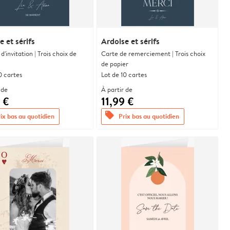
e et sérifs
Ardoise et sérifs
d'invitation | Trois choix de
Carte de remerciement | Trois choix
de papier
0 cartes
Lot de 10 cartes
 de
À partir de
 €
11,99 €
offers
ix bas au quotidien
Prix bas au quotidien