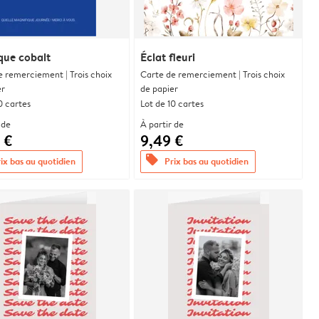
que cobalt
Éclat fleuri
e remerciement | Trois choix
Carte de remerciement | Trois choix
er
de papier
0 cartes
Lot de 10 cartes
 de
À partir de
 €
9,49 €
offers
ix bas au quotidien
Prix bas au quotidien