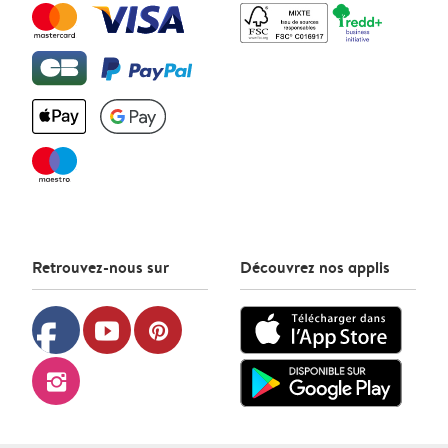
Retrouvez-nous sur
Découvrez nos applis
facebook
youtube
pinterest
instagram