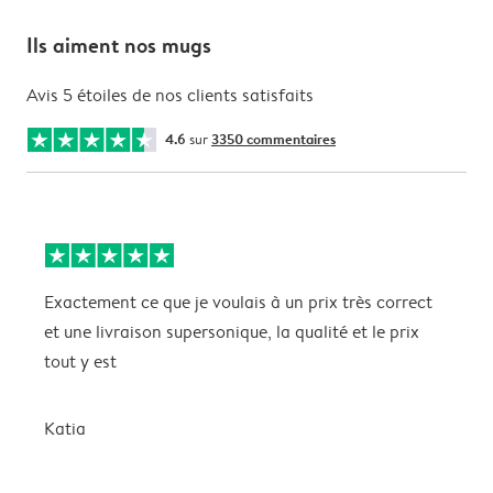
Ils aiment nos mugs
Avis 5 étoiles de nos clients satisfaits
4.6
sur
3350 commentaires
Exactement ce que je voulais à un prix très correct
L
et une livraison supersonique, la qualité et le prix
c
tout y est
e
a
p
Katia
P