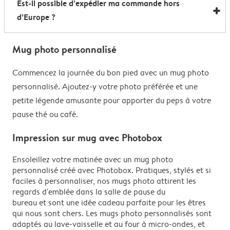
Est-il possible d’expédier ma commande hors
sans souci au micro-ondes et au lave-vaisselle. Seule
d’Europe ?
exception… nos mugs magiques à effet thermoréactif
qui préfèrent un lavage à la main pour préserver leur
Pour les commandes en dehors de l’UE, les frais de
effet surprise.
Mug photo personnalisé
livraison dépendent de votre adresse et sont calculés
lors du processus de commande. Attention : ces frais
Commencez la journée du bon pied avec un mug photo
n’incluent pas les éventuels surcoûts appliqués par le
personnalisé. Ajoutez-y votre photo préférée et une
pays de destination, tels que les droits de douane, la
petite légende amusante pour apporter du peps à votre
TVA à l’importation ou les frais de traitement
pause thé ou café.
douanier. Ces frais supplémentaires restent à la
Impression sur mug avec Photobox
charge du destinataire. Pour savoir à l’avance si votre
commande sera soumise à des droits d’importation,
Ensoleillez votre matinée avec un mug photo
nous vous conseillons de vous renseigner auprès du
personnalisé créé avec Photobox. Pratiques, stylés et si
service des douanes de votre pays.
faciles à personnaliser, nos mugs photo attirent les
regards d'emblée dans la salle de pause du
bureau et sont une idée cadeau parfaite pour les êtres
qui nous sont chers. Les mugs photo personnalisés sont
adaptés au lave-vaisselle et au four à micro-ondes, et