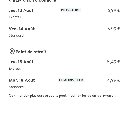
delivery_standard_v2
Jeu. 13 Août
6,99 €
PLUS RAPIDE
Express
Ven. 14 Août
5,99 €
Standard
marker-pin
Point de retrait
Jeu. 13 Août
5,49 €
Express
Mar. 18 Août
4,99 €
LE MOINS CHER
Standard
Commander plusieurs produits peut modifier les délais de livraison.