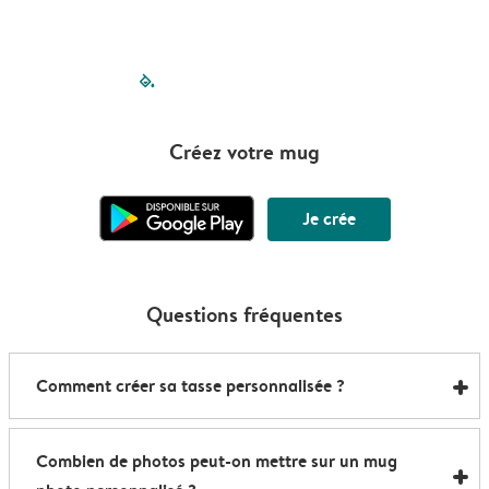
filled-pagination
outlined-paginatio
outlined-paginat
outlined-pagin
outlined-pag
outlined-p
Créez votre mug
Je crée
Questions fréquentes
Comment créer sa tasse personnalisée ?
Voici comment créer votre propre mug en quelques
Combien de photos peut-on mettre sur un mug
minutes :