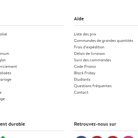
Aide
lisé
Liste des prix
Commandes de grandes quantités
Frais d’expédition
inium
Délais de livraison
glas
Suivi des commandes
erciement
Code Promo
alisées
Black Friday
Mariage
Etudiants
Questions fréquentes
x
Contact
age
ent durable
Retrouvez-nous sur