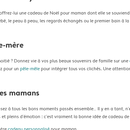
ffrez-lui une cadeau de Noël pour maman dont elle se souviend
ébé, le peau à peau, les regards échangés ou le premier bain à la
le-mère
itié ? Donnez vie à vos plus beaux souvenirs de famille sur une
ez pour un
pêle-mêle
pour intégrer tous vos clichés. Une attentio
 les mamans
z à tous les bons moments passés ensemble… Il y en a tant, n'est
s et pleins d'émotion : c'est vraiment la bonne idée de cadeau 
otre
cadeau personnalisé
pour maman.