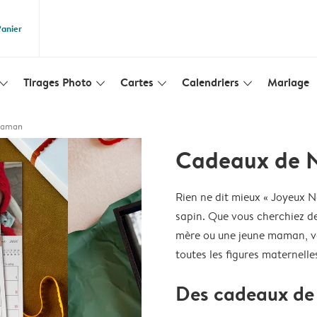
Panier
Tirages Photo
Cartes
Calendriers
Mariage
lim_arrow_down
slim_arrow_down
slim_arrow_down
slim_arrow_down
Maman
Cadeaux de 
Rien ne dit mieux « Joyeux 
sapin. Que vous cherchiez d
mère ou une jeune maman, vou
toutes les figures maternelle
Des cadeaux de 