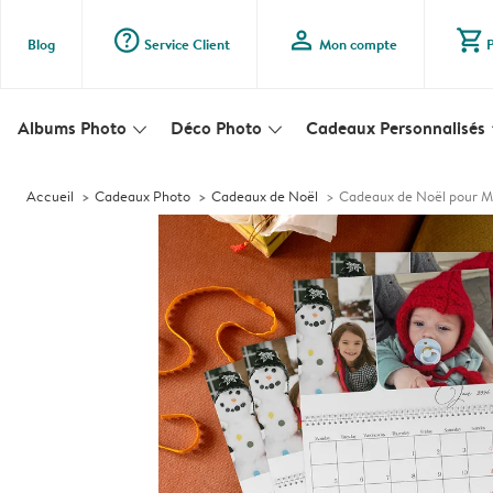
question_mark_circle
profile
shopping_cart
Blog
Service Client
Mon compte
Albums Photo
Déco Photo
Cadeaux Personnalisés
slim_arrow_down
slim_arrow_down
s
Accueil
Cadeaux Photo
Cadeaux de Noël
Cadeaux de Noël pour 