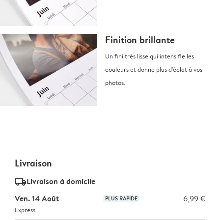
Finition brillante
Un fini très lisse qui intensifie les
couleurs et donne plus d'éclat à vos
photos.
Livraison
delivery_standard_v2
Livraison à domicile
Ven. 14 Août
6,99 €
PLUS RAPIDE
Express