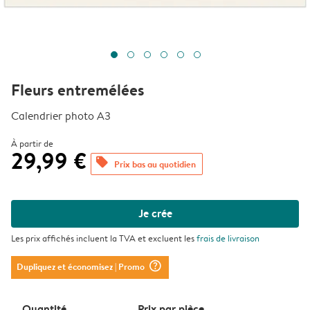
Fleurs entremélées
Calendrier photo A3
À partir de
29,99 €
offers
Prix bas au quotidien
Je crée
Les prix affichés incluent la TVA et excluent les
frais de livraison
question_mark_circle
Dupliquez et économisez
| Promo
Quantité
Prix ​​par pièce