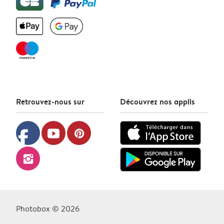
Retrouvez-nous sur
Découvrez nos applis
facebook
youtube
pinterest
instagram
Photobox © 2026