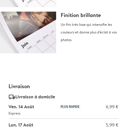
Finition brillante
Un fini très lisse qui intensifie les
couleurs et donne plus d'éclat à vos
photos.
Livraison
delivery_standard_v2
Livraison à domicile
Ven. 14 Août
6,99 €
PLUS RAPIDE
Express
Lun. 17 Août
5,99 €