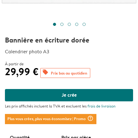
Bannière en écriture dorée
Calendrier photo A3
À partir de
29,99 €
offers
Prix bas au quotidien
Je crée
Les prix affichés incluent la TVA et excluent les
frais de livraison
question_mark_circle
Plus vous créez, plus vous économisez
| Promo
Quantité
Prix ​​par pièce