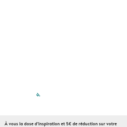
filled-pagination
outlined-paginatio
outlined-paginat
outlined-pagin
outlined-pag
outlined-p
À vous la dose d’inspiration et 5€ de réduction sur votre