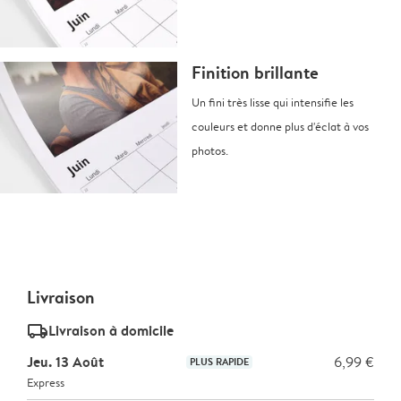
Finition brillante
Un fini très lisse qui intensifie les
couleurs et donne plus d'éclat à vos
photos.
Livraison
delivery_standard_v2
Livraison à domicile
Jeu. 13 Août
6,99 €
PLUS RAPIDE
Express