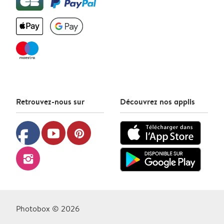
Retrouvez-nous sur
Découvrez nos applis
facebook
youtube
pinterest
instagram
Photobox © 2026