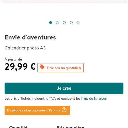
Envie d'aventures
Calendrier photo A3
À partir de
29,99 €
offers
Prix bas au quotidien
Je crée
Les prix affichés incluent la TVA et excluent les
frais de livraison
question_mark_circle
Dupliquez et économisez
| Promo
Quantité
Prix ​​par pièce