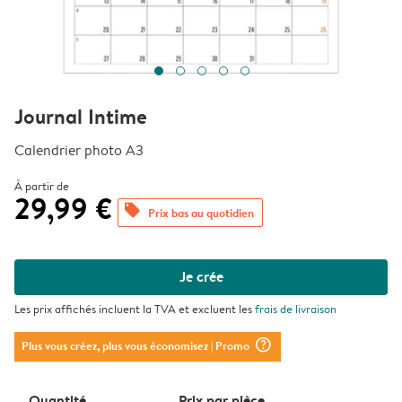
Journal Intime
Calendrier photo A3
À partir de
29,99 €
offers
Prix bas au quotidien
Je crée
Les prix affichés incluent la TVA et excluent les
frais de livraison
question_mark_circle
Plus vous créez, plus vous économisez
| Promo
Quantité
Prix ​​par pièce