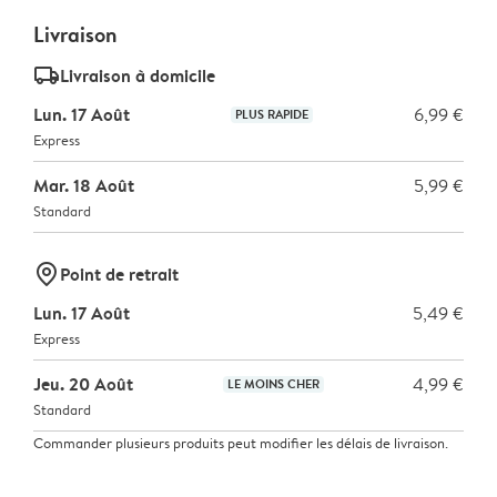
Livraison
delivery_standard_v2
Livraison à domicile
Lun. 17 Août
6,99 €
PLUS RAPIDE
Express
Mar. 18 Août
5,99 €
Standard
marker-pin
Point de retrait
Lun. 17 Août
5,49 €
Express
Jeu. 20 Août
4,99 €
LE MOINS CHER
Standard
Commander plusieurs produits peut modifier les délais de livraison.