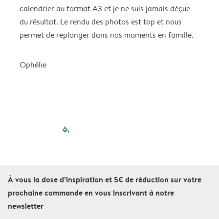
calendrier au format A3 et je ne suis jamais déçue
=
du résultat. Le rendu des photos est top et nous
permet de replonger dans nos moments en famille.
Ophélie
filled-pagination
outlined-paginatio
outlined-paginat
outlined-pagin
outlined-pag
outlined-p
À vous la dose d’inspiration et 5€ de réduction sur votre
prochaine commande en vous inscrivant à notre
newsletter