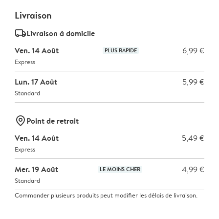
Livraison
delivery_standard_v2
Livraison à domicile
Ven. 14 Août
6,99 €
PLUS RAPIDE
Express
Lun. 17 Août
5,99 €
Standard
marker-pin
Point de retrait
Ven. 14 Août
5,49 €
Express
Mer. 19 Août
4,99 €
LE MOINS CHER
Standard
Commander plusieurs produits peut modifier les délais de livraison.