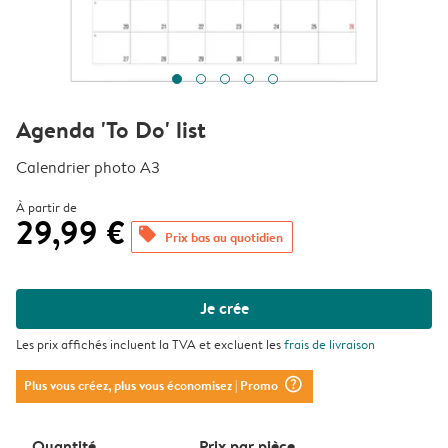
Agenda 'To Do' list
Calendrier photo A3
À partir de
29,99 €
offers
Prix bas au quotidien
Je crée
Les prix affichés incluent la TVA et excluent les
frais de livraison
question_mark_circle
Plus vous créez, plus vous économisez
| Promo
Quantité
Prix ​​par pièce