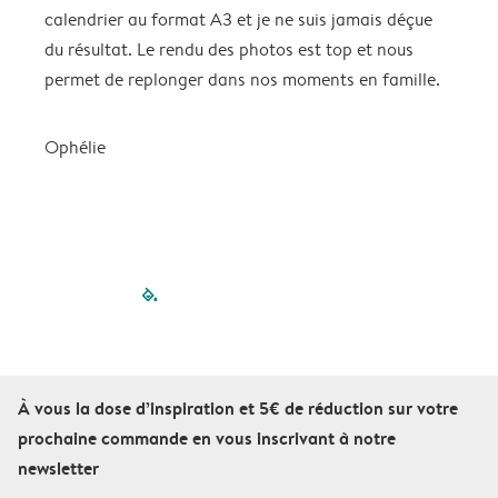
calendrier au format A3 et je ne suis jamais déçue
=
du résultat. Le rendu des photos est top et nous
permet de replonger dans nos moments en famille.
Ophélie
filled-pagination
outlined-paginatio
outlined-paginat
outlined-pagin
outlined-pag
outlined-p
À vous la dose d’inspiration et 5€ de réduction sur votre
prochaine commande en vous inscrivant à notre
newsletter