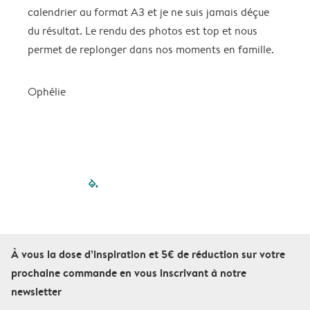
calendrier au format A3 et je ne suis jamais déçue
=
du résultat. Le rendu des photos est top et nous
permet de replonger dans nos moments en famille.
Ophélie
filled-pagination
outlined-paginatio
outlined-paginat
outlined-pagin
outlined-pag
outlined-p
À vous la dose d’inspiration et 5€ de réduction sur votre
prochaine commande en vous inscrivant à notre
newsletter