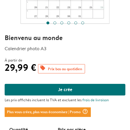
Bienvenu au monde
Calendrier photo A3
À partir de
29,99 €
offers
Prix bas au quotidien
Je crée
Les prix affichés incluent la TVA et excluent les
frais de livraison
question_mark_circle
Plus vous créez, plus vous économisez
| Promo
Quantité
Prix ​​par pièce