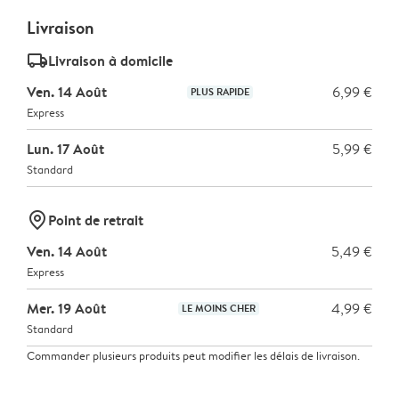
Livraison
delivery_standard_v2
Livraison à domicile
Ven. 14 Août
6,99 €
PLUS RAPIDE
Express
Lun. 17 Août
5,99 €
Standard
marker-pin
Point de retrait
Ven. 14 Août
5,49 €
Express
Mer. 19 Août
4,99 €
LE MOINS CHER
Standard
Commander plusieurs produits peut modifier les délais de livraison.