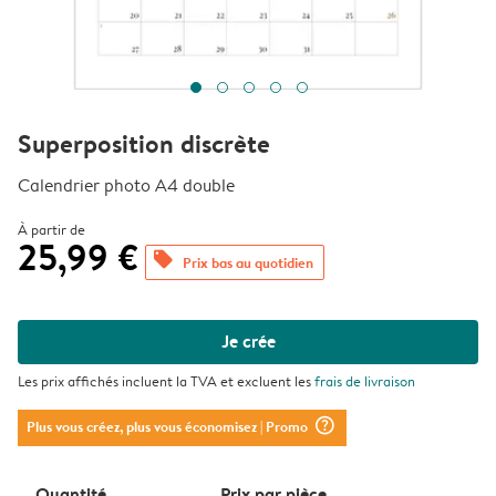
Superposition discrète
Calendrier photo A4 double
À partir de
25,99 €
offers
Prix bas au quotidien
Je crée
Les prix affichés incluent la TVA et excluent les
frais de livraison
question_mark_circle
Plus vous créez, plus vous économisez
| Promo
Quantité
Prix ​​par pièce