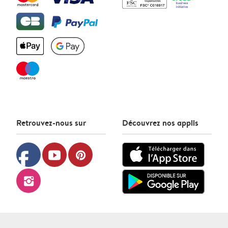
Retrouvez-nous sur
Découvrez nos applis
facebook
youtube
pinterest
instagram