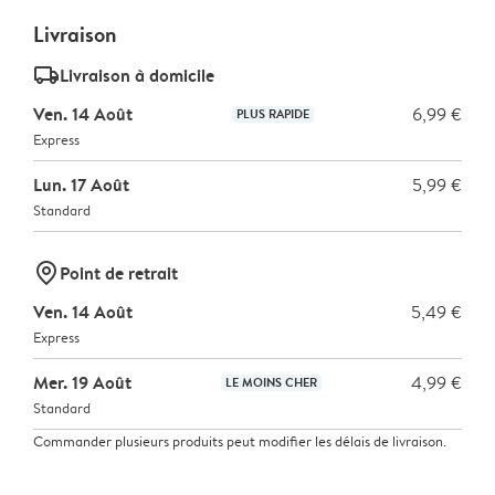
Livraison
delivery_standard_v2
Livraison à domicile
Ven. 14 Août
6,99 €
PLUS RAPIDE
Express
Lun. 17 Août
5,99 €
Standard
marker-pin
Point de retrait
Ven. 14 Août
5,49 €
Express
Mer. 19 Août
4,99 €
LE MOINS CHER
Standard
Commander plusieurs produits peut modifier les délais de livraison.