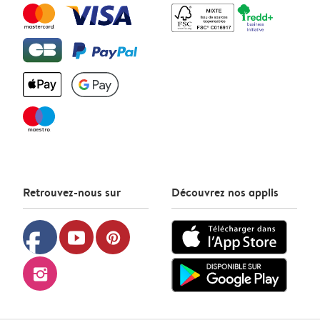
Retrouvez-nous sur
Découvrez nos applis
facebook
youtube
pinterest
instagram