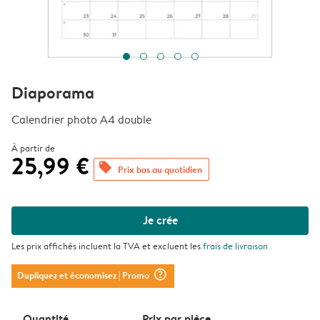
Diaporama
Calendrier photo A4 double
À partir de
25,99 €
offers
Prix bas au quotidien
Je crée
Les prix affichés incluent la TVA et excluent les
frais de livraison
question_mark_circle
Dupliquez et économisez
| Promo
Quantité
Prix ​​par pièce