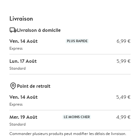
Livraison
delivery_standard_v2
Livraison à domicile
Ven. 14 Août
6,99 €
PLUS RAPIDE
Express
Lun. 17 Août
5,99 €
Standard
marker-pin
Point de retrait
Ven. 14 Août
5,49 €
Express
Mer. 19 Août
4,99 €
LE MOINS CHER
Standard
Commander plusieurs produits peut modifier les délais de livraison.