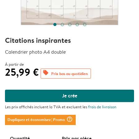
Citations inspirantes
Calendrier photo A4 double
À partir de
25,99 €
offers
Prix bas au quotidien
Je crée
Les prix affichés incluent la TVA et excluent les
frais de livraison
question_mark_circle
Dupliquez et économisez
| Promo
Quantité
Prix ​​par pièce