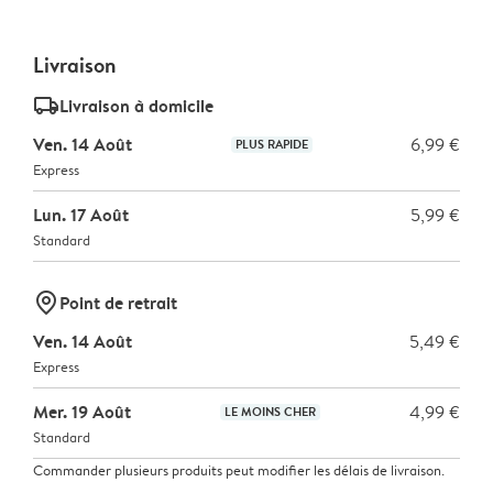
Livraison
delivery_standard_v2
Livraison à domicile
Ven. 14 Août
6,99 €
PLUS RAPIDE
Express
Lun. 17 Août
5,99 €
Standard
marker-pin
Point de retrait
Ven. 14 Août
5,49 €
Express
Mer. 19 Août
4,99 €
LE MOINS CHER
Standard
Commander plusieurs produits peut modifier les délais de livraison.