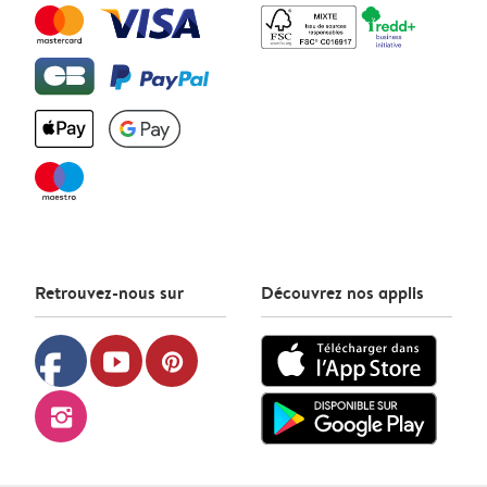
Retrouvez-nous sur
Découvrez nos applis
facebook
youtube
pinterest
instagram