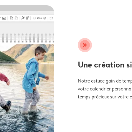
stars_plus
Une création s
Notre astuce gain de temp
votre calendrier personnal
temps précieux sur votre c