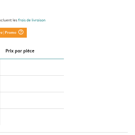
xcluent les
frais de livraison
question_mark_circle
ez
| Promo
Prix ​​par pièce