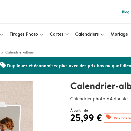
Blog
Tirages Photo
Cartes
Calendriers
Mariage
lim_arrow_down
slim_arrow_down
slim_arrow_down
slim_arrow_down
Calendrier-album
offers
Dupliquez et économisez plus avec des prix bas au quotidie
Calendrier-a
Calendrier photo A4 double
À partir de
25,99 €
offers
Prix bas a