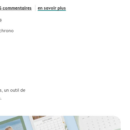
5 commentaires
en savoir plus
é
 chrono
, un outil de
.