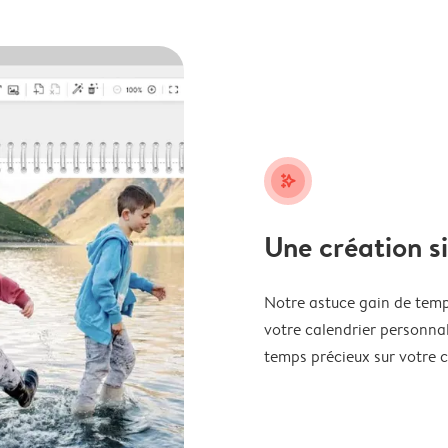
stars_plus
Une création s
Notre astuce gain de temp
votre calendrier personnal
temps précieux sur votre c