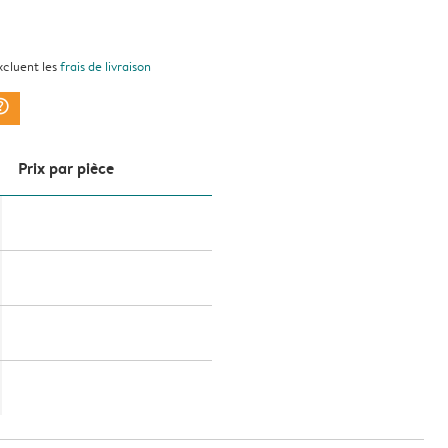
xcluent les
frais de livraison
ark_circle
Prix ​​par pièce