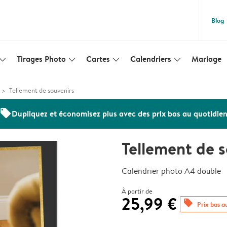
Blog
Tirages Photo
Cartes
Calendriers
Mariage
lim_arrow_down
slim_arrow_down
slim_arrow_down
slim_arrow_down
Tellement de souvenirs
offers
Dupliquez et économisez plus avec des prix bas au quotidie
Tellement de 
Calendrier photo A4 double
À partir de
25,99 €
offers
Prix bas a