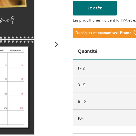
Je crée
Les prix affichés incluent la TVA et e
question_m
Dupliquez et économisez
| Promo
Quantité
1 - 2
3 - 5
6 - 9
10+