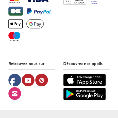
Retrouvez-nous sur
Découvrez nos applis
facebook
youtube
pinterest
instagram