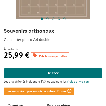
Souvenirs artisanaux
Calendrier photo A4 double
À partir de
25,99 €
offers
Prix bas au quotidien
Je crée
Les prix affichés incluent la TVA et excluent les
frais de livraison
question_mark_circle
Plus vous créez, plus vous économisez
| Promo
Quantité
Prix ​​par pièce