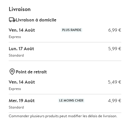
Livraison
delivery_standard_v2
Livraison à domicile
Ven. 14 Août
6,99 €
PLUS RAPIDE
Express
Lun. 17 Août
5,99 €
Standard
marker-pin
Point de retrait
Ven. 14 Août
5,49 €
Express
Mer. 19 Août
4,99 €
LE MOINS CHER
Standard
Commander plusieurs produits peut modifier les délais de livraison.