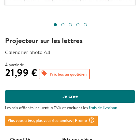
Projecteur sur les lettres
Calendrier photo A4
À partir de
21,99 €
offers
Prix bas au quotidien
Je crée
Les prix affichés incluent la TVA et excluent les
frais de livraison
question_mark_circle
Plus vous créez, plus vous économisez
| Promo
Quantité
Prix ​​par pièce