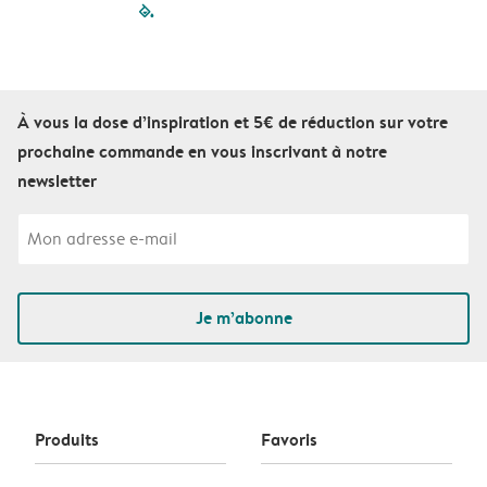
filled-pagination
outlined-paginatio
outlined-paginat
outlined-pagin
outlined-pag
outlined-p
À vous la dose d’inspiration et 5€ de réduction sur votre
prochaine commande en vous inscrivant à notre
newsletter
Je m’abonne
Produits
Favoris