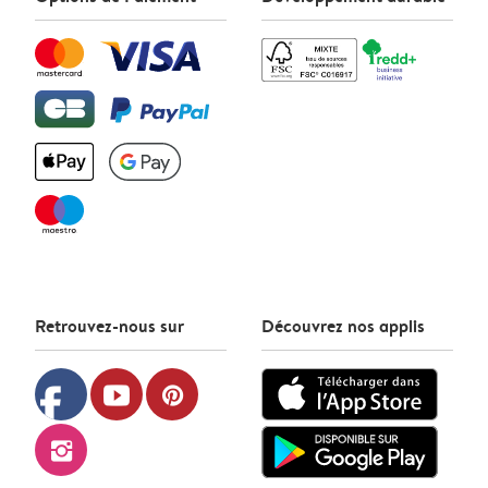
Retrouvez-nous sur
Découvrez nos applis
facebook
youtube
pinterest
instagram