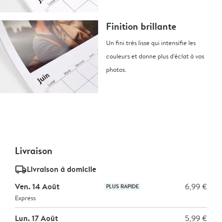
Finition brillante
Un fini très lisse qui intensifie les
couleurs et donne plus d'éclat à vos
photos.
Livraison
delivery_standard_v2
Livraison à domicile
Ven. 14 Août
6,99 €
PLUS RAPIDE
Express
Lun. 17 Août
5,99 €