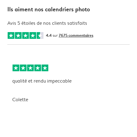
Ils aiment nos calendriers photo
Avis 5 étoiles de nos clients satisfaits
4.4
sur
7675 commentaires
qualité et rendu impeccable
U
i
e
Colette
P