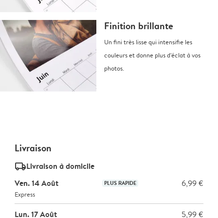
Finition brillante
Un fini très lisse qui intensifie les
couleurs et donne plus d'éclat à vos
photos.
Livraison
delivery_standard_v2
Livraison à domicile
Ven. 14 Août
6,99 €
PLUS RAPIDE
Express
Lun. 17 Août
5,99 €