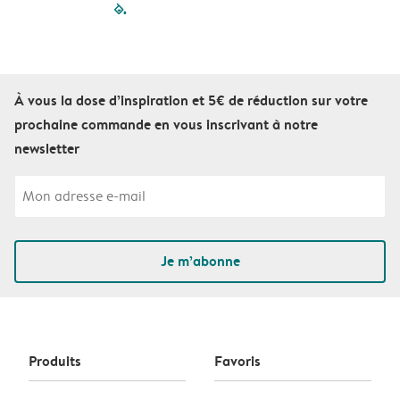
filled-pagination
outlined-paginatio
outlined-paginat
outlined-pagin
outlined-pag
outlined-p
À vous la dose d’inspiration et 5€ de réduction sur votre
prochaine commande en vous inscrivant à notre
newsletter
Je m’abonne
Produits
Favoris