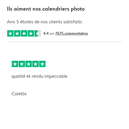
Ils aiment nos calendriers photo
Avis 5 étoiles de nos clients satisfaits
4.4
sur
7675 commentaires
qualité et rendu impeccable
U
i
e
Colette
P