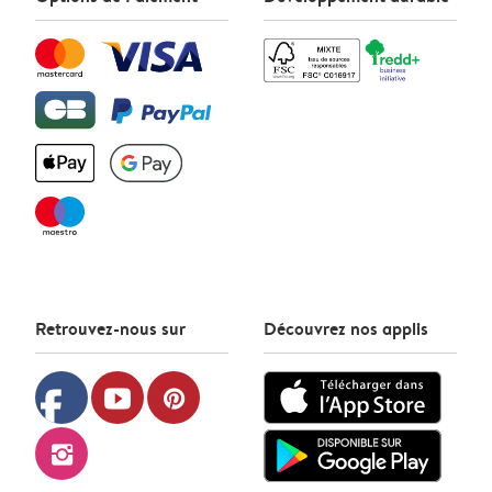
Retrouvez-nous sur
Découvrez nos applis
facebook
youtube
pinterest
instagram