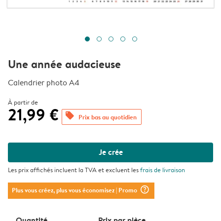
Une année audacieuse
Calendrier photo A4
À partir de
21,99 €
offers
Prix bas au quotidien
Je crée
Les prix affichés incluent la TVA et excluent les
frais de livraison
question_mark_circle
Plus vous créez, plus vous économisez
| Promo
Quantité
Prix ​​par pièce