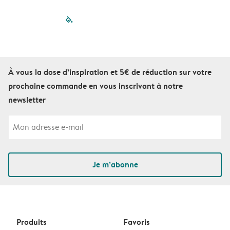
filled-pagination
outlined-paginatio
outlined-paginat
outlined-pagin
outlined-pag
outlined-p
À vous la dose d’inspiration et 5€ de réduction sur votre
prochaine commande en vous inscrivant à notre
newsletter
Je m’abonne
Produits
Favoris