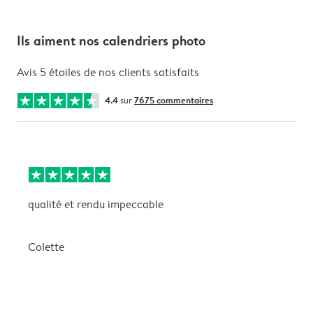
Ils aiment nos calendriers photo
Avis 5 étoiles de nos clients satisfaits
4.4
sur
7675 commentaires
qualité et rendu impeccable
U
i
e
Colette
P