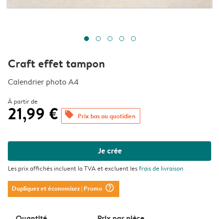
Craft effet tampon
Calendrier photo A4
À partir de
21,99 €
offers
Prix bas au quotidien
Je crée
Les prix affichés incluent la TVA et excluent les
frais de livraison
question_mark_circle
Dupliquez et économisez
| Promo
Quantité
Prix ​​par pièce