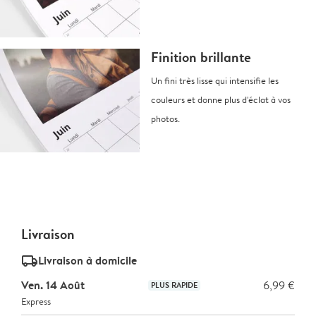
Finition brillante
Un fini très lisse qui intensifie les
couleurs et donne plus d'éclat à vos
photos.
Livraison
delivery_standard_v2
Livraison à domicile
Ven. 14 Août
6,99 €
PLUS RAPIDE
Express