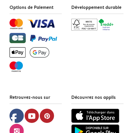
Options de Paiement
Développement durable
Retrouvez-nous sur
Découvrez nos applis
facebook
youtube
pinterest
instagram