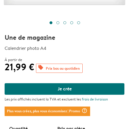
Une de magazine
Calendrier photo A4
À partir de
21,99 €
offers
Prix bas au quotidien
Je crée
Les prix affichés incluent la TVA et excluent les
frais de livraison
question_mark_circle
Plus vous créez, plus vous économisez
| Promo
Quantité
Prix ​​par pièce