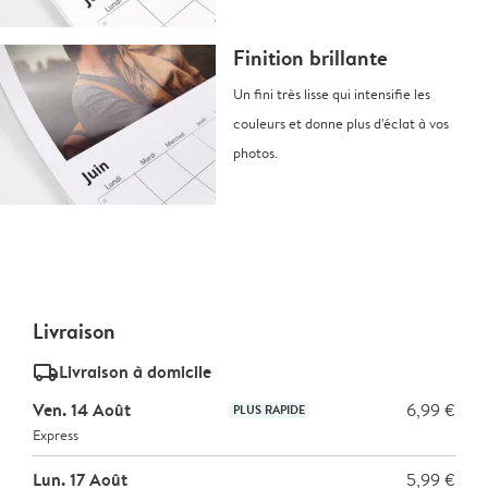
Finition brillante
Un fini très lisse qui intensifie les
couleurs et donne plus d'éclat à vos
photos.
Livraison
delivery_standard_v2
Livraison à domicile
Ven. 14 Août
6,99 €
PLUS RAPIDE
Express
Lun. 17 Août
5,99 €