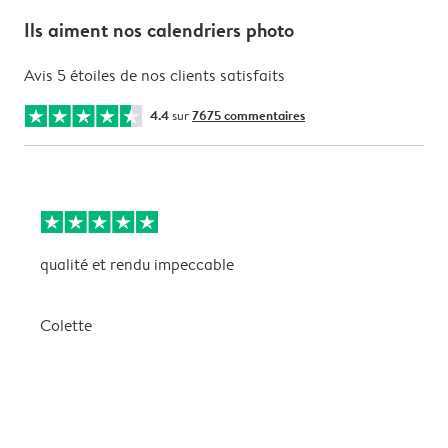
Ils aiment nos calendriers photo
Avis 5 étoiles de nos clients satisfaits
4.4
sur
7675 commentaires
qualité et rendu impeccable
U
i
e
Colette
P