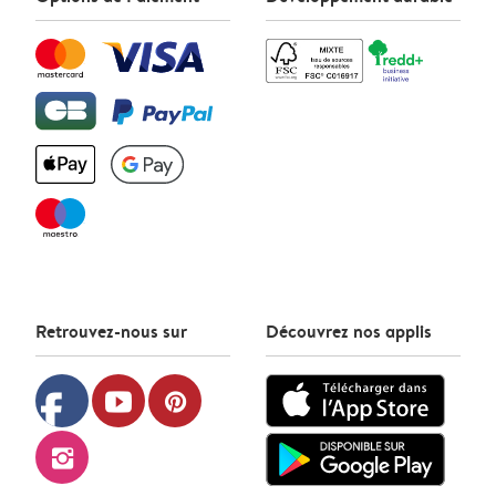
Retrouvez-nous sur
Découvrez nos applis
facebook
youtube
pinterest
instagram