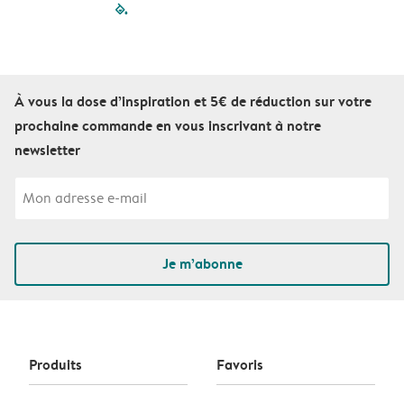
filled-pagination
outlined-paginatio
outlined-paginat
outlined-pagin
outlined-pag
outlined-p
À vous la dose d’inspiration et 5€ de réduction sur votre
prochaine commande en vous inscrivant à notre
newsletter
Je m’abonne
Produits
Favoris