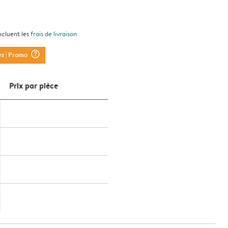
xcluent les
frais de livraison
question_mark_circle
ez
| Promo
Prix ​​par pièce