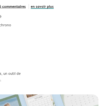
5 commentaires
en savoir plus
é
 chrono
, un outil de
.