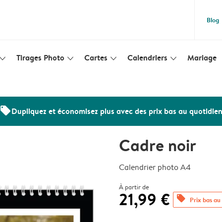
Blog
Tirages Photo
Cartes
Calendriers
Mariage
lim_arrow_down
slim_arrow_down
slim_arrow_down
slim_arrow_down
offers
Dupliquez et économisez plus avec des prix bas au quotidie
Cadre noir
Calendrier photo A4
À partir de
21,99 €
offers
Prix bas au