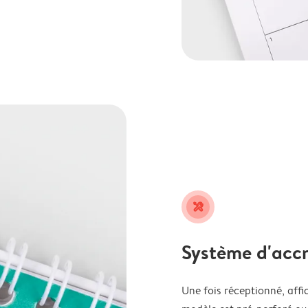
tools
Système d'accr
Une fois réceptionné, affi