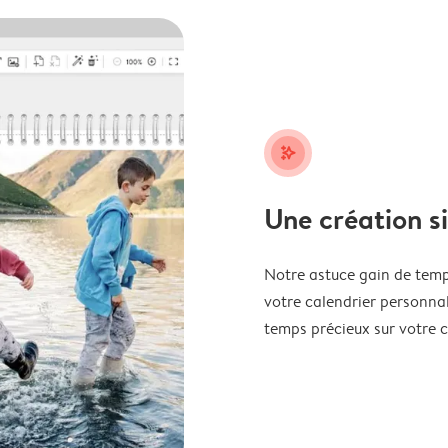
stars_plus
Une création s
Notre astuce gain de temp
votre calendrier personnal
temps précieux sur votre c