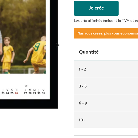
Je crée
Les prix affichés incluent la TVA et e
Plus vous créez, plus vous économis
Quantité
1 - 2
3 - 5
6 - 9
10+