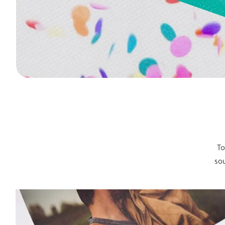
To
sou