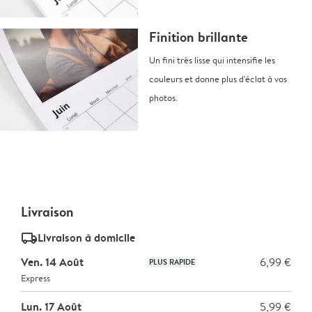
Finition brillante
Un fini très lisse qui intensifie les
couleurs et donne plus d'éclat à vos
photos.
Livraison
delivery_standard_v2
Livraison à domicile
Ven. 14 Août
6,99 €
PLUS RAPIDE
Express
Lun. 17 Août
5,99 €