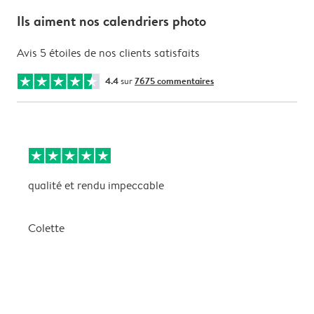
Ils aiment nos calendriers photo
Avis 5 étoiles de nos clients satisfaits
4.4
sur
7675 commentaires
qualité et rendu impeccable
U
i
e
Colette
P