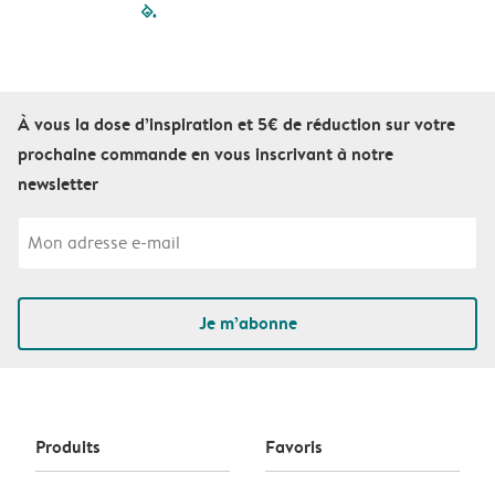
filled-pagination
outlined-paginatio
outlined-paginat
outlined-pagin
outlined-pag
outlined-p
À vous la dose d’inspiration et 5€ de réduction sur votre
prochaine commande en vous inscrivant à notre
newsletter
Je m’abonne
Produits
Favoris