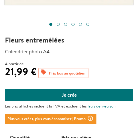
Fleurs entremélées
Calendrier photo A4
À partir de
21,99 €
offers
Prix bas au quotidien
Je crée
Les prix affichés incluent la TVA et excluent les
frais de livraison
question_mark_circle
Plus vous créez, plus vous économisez
| Promo
Quantité
Prix ​​par pièce