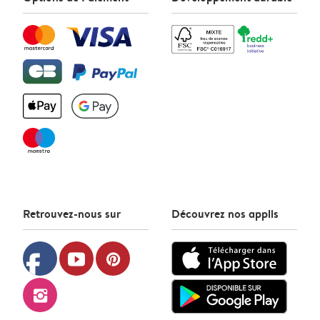
Retrouvez-nous sur
Découvrez nos applis
facebook
youtube
pinterest
instagram