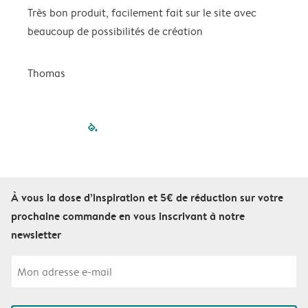
Très bon produit, facilement fait sur le site avec
S
beaucoup de possibilités de création
p
Thomas
C
filled-pagination
outlined-paginatio
outlined-paginat
outlined-pagin
outlined-pag
outlined-p
À vous la dose d’inspiration et 5€ de réduction sur votre
prochaine commande en vous inscrivant à notre
newsletter