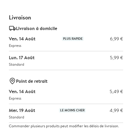
Livraison
delivery_standard_v2
Livraison à domicile
Ven. 14 Août
6,99 €
PLUS RAPIDE
Express
Lun. 17 Août
5,99 €
Standard
marker-pin
Point de retrait
Ven. 14 Août
5,49 €
Express
Mer. 19 Août
4,99 €
LE MOINS CHER
Standard
Commander plusieurs produits peut modifier les délais de livraison.