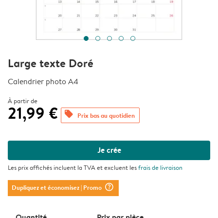
Large texte Doré
Calendrier photo A4
À partir de
21,99 €
offers
Prix bas au quotidien
Je crée
Les prix affichés incluent la TVA et excluent les
frais de livraison
question_mark_circle
Dupliquez et économisez
| Promo
Quantité
Prix ​​par pièce