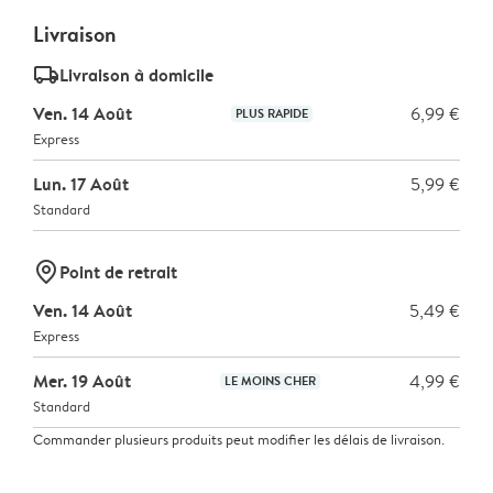
Livraison
delivery_standard_v2
Livraison à domicile
Ven. 14 Août
6,99 €
PLUS RAPIDE
Express
Lun. 17 Août
5,99 €
Standard
marker-pin
Point de retrait
Ven. 14 Août
5,49 €
Express
Mer. 19 Août
4,99 €
LE MOINS CHER
Standard
Commander plusieurs produits peut modifier les délais de livraison.