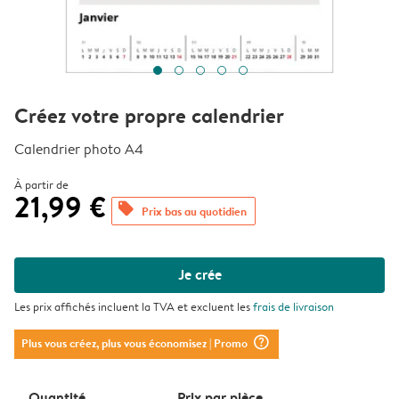
Créez votre propre calendrier
Calendrier photo A4
À partir de
21,99 €
offers
Prix bas au quotidien
Je crée
Les prix affichés incluent la TVA et excluent les
frais de livraison
question_mark_circle
Plus vous créez, plus vous économisez
| Promo
Quantité
Prix ​​par pièce