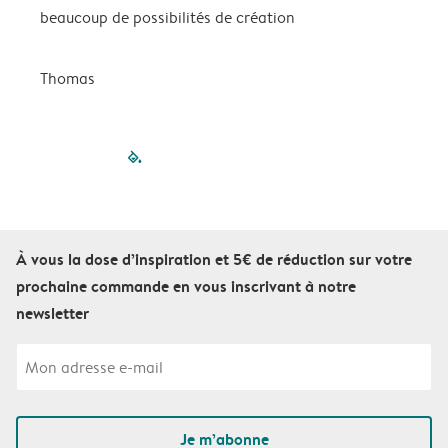
beaucoup de possibilités de création
p
Thomas
C
filled-pagination
outlined-paginatio
outlined-paginat
outlined-pagin
outlined-pag
outlined-p
À vous la dose d’inspiration et 5€ de réduction sur votre
prochaine commande en vous inscrivant à notre
newsletter
Je m’abonne