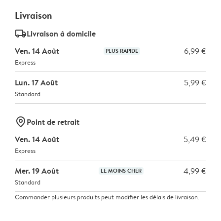
Livraison
delivery_standard_v2
Livraison à domicile
Ven. 14 Août
6,99 €
PLUS RAPIDE
Express
Lun. 17 Août
5,99 €
Standard
marker-pin
Point de retrait
Ven. 14 Août
5,49 €
Express
Mer. 19 Août
4,99 €
LE MOINS CHER
Standard
Commander plusieurs produits peut modifier les délais de livraison.