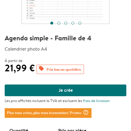
Agenda simple - Famille de 4
Calendrier photo A4
À partir de
21,99 €
offers
Prix bas au quotidien
Je crée
Les prix affichés incluent la TVA et excluent les
frais de livraison
question_mark_circle
Plus vous créez, plus vous économisez
| Promo
Quantité
Prix ​​par pièce