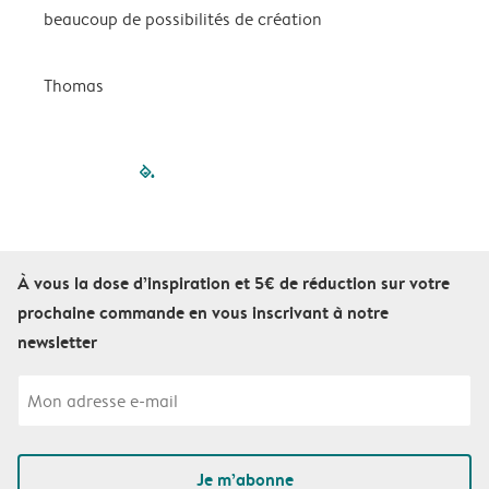
beaucoup de possibilités de création
p
Thomas
C
filled-pagination
outlined-paginatio
outlined-paginat
outlined-pagin
outlined-pag
outlined-p
À vous la dose d’inspiration et 5€ de réduction sur votre
prochaine commande en vous inscrivant à notre
newsletter
Je m’abonne