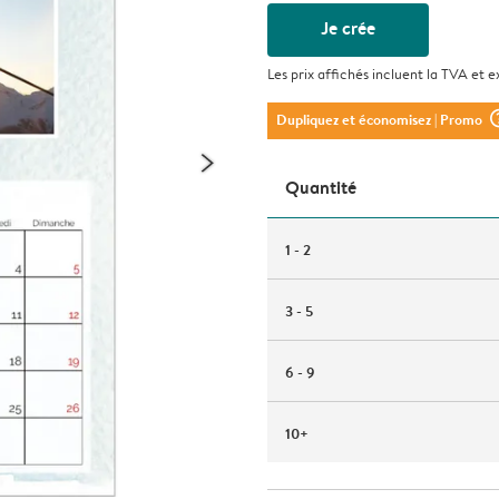
Je crée
Les prix affichés incluent la TVA et e
question_m
Dupliquez et économisez
| Promo
Quantité
1 - 2
3 - 5
6 - 9
10+