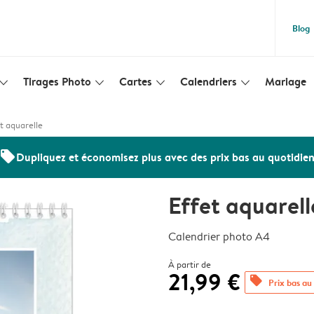
Blog
Tirages Photo
Cartes
Calendriers
Mariage
lim_arrow_down
slim_arrow_down
slim_arrow_down
slim_arrow_down
t aquarelle
offers
Dupliquez et économisez plus avec des prix bas au quotidie
Effet aquarell
Calendrier photo A4
À partir de
21,99 €
offers
Prix bas au