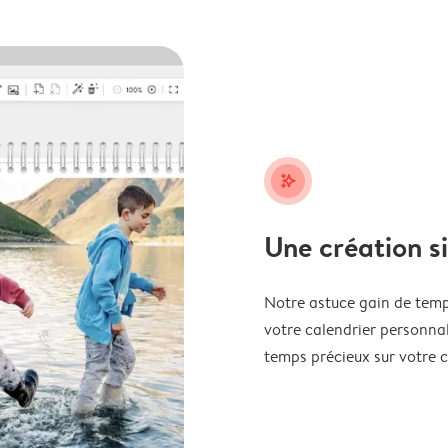
stars_plus
Une création s
Notre astuce gain de temp
votre calendrier personnal
temps précieux sur votre c