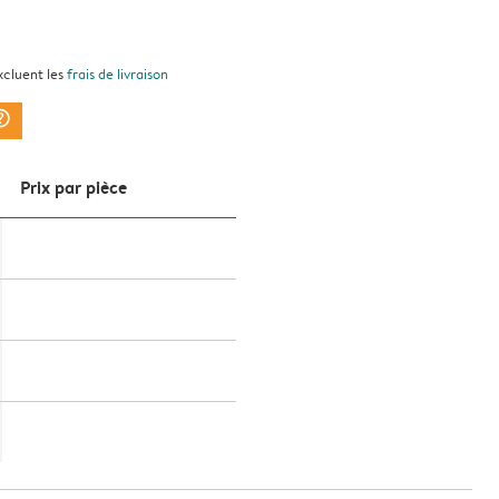
xcluent les
frais de livraison
ark_circle
Prix ​​par pièce