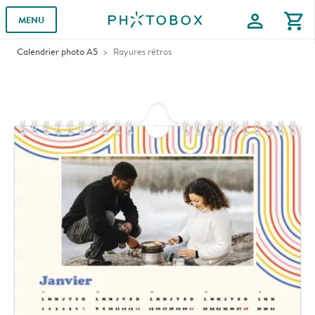
profile
shopping_cart
MENU
Calendrier photo A5
Rayures rétros