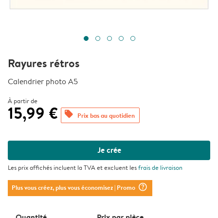
Rayures rétros
Calendrier photo A5
À partir de
15,99 €
offers
Prix bas au quotidien
Je crée
Les prix affichés incluent la TVA et excluent les
frais de livraison
question_mark_circle
Plus vous créez, plus vous économisez
| Promo
Quantité
Prix ​​par pièce