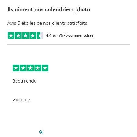
Ils aiment nos calendriers photo
Avis 5 étoiles de nos clients satisfaits
4.4
sur
7675 commentaires
Beau rendu
M
Violaine
G
filled-pagination
outlined-paginatio
outlined-paginat
outlined-pagin
outlined-pag
outlined-p