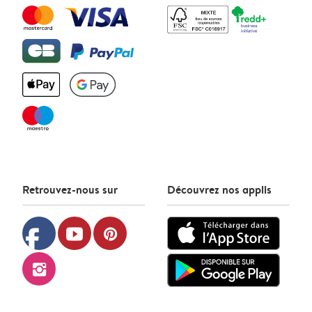
Retrouvez-nous sur
Découvrez nos applis
facebook
youtube
pinterest
instagram