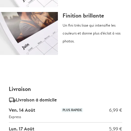
Finition brillante
Un fini très lisse qui intensifie les
couleurs et donne plus d'éclat à vos
photos.
Livraison
delivery_standard_v2
Livraison à domicile
Ven. 14 Août
6,99 €
PLUS RAPIDE
Express
Lun. 17 Août
5,99 €