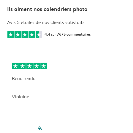
Ils aiment nos calendriers photo
Avis 5 étoiles de nos clients satisfaits
4.4
sur
7675 commentaires
Beau rendu
M
Violaine
G
filled-pagination
outlined-paginatio
outlined-paginat
outlined-pagin
outlined-pag
outlined-p