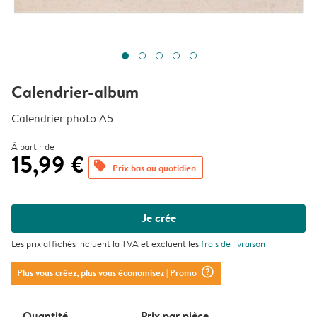
Calendrier-album
Calendrier photo A5
À partir de
15,99 €
offers
Prix bas au quotidien
Je crée
Les prix affichés incluent la TVA et excluent les
frais de livraison
question_mark_circle
Plus vous créez, plus vous économisez
| Promo
Quantité
Prix ​​par pièce