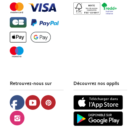
Retrouvez-nous sur
Découvrez nos applis
facebook
youtube
pinterest
instagram