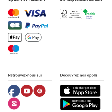
Retrouvez-nous sur
Découvrez nos applis
facebook
youtube
pinterest
instagram