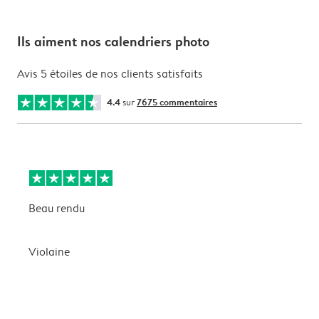
Ils aiment nos calendriers photo
Avis 5 étoiles de nos clients satisfaits
4.4
sur
7675 commentaires
Beau rendu
M
Violaine
G