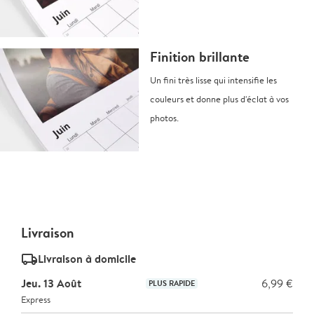
Finition brillante
Un fini très lisse qui intensifie les
couleurs et donne plus d'éclat à vos
photos.
Livraison
delivery_standard_v2
Livraison à domicile
Jeu. 13 Août
6,99 €
PLUS RAPIDE
Express