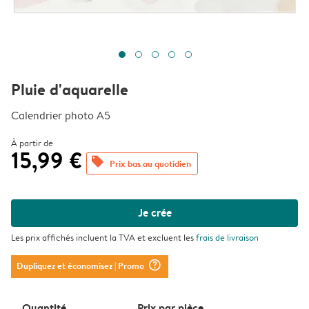
Pluie d'aquarelle
Calendrier photo A5
À partir de
15,99 €
offers
Prix bas au quotidien
Je crée
Les prix affichés incluent la TVA et excluent les
frais de livraison
question_mark_circle
Dupliquez et économisez
| Promo
Quantité
Prix ​​par pièce