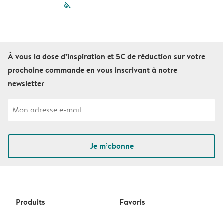
filled-pagination
outlined-paginatio
outlined-paginat
outlined-pagin
outlined-pag
outlined-p
À vous la dose d’inspiration et 5€ de réduction sur votre
prochaine commande en vous inscrivant à notre
newsletter
Je m’abonne
Produits
Favoris