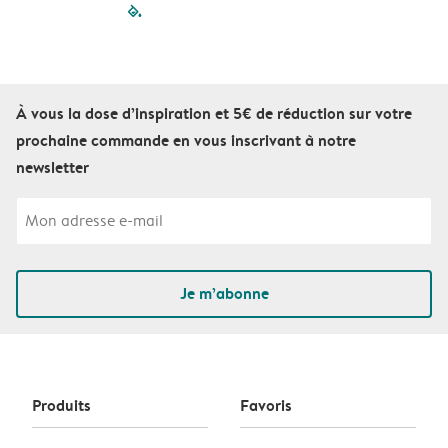
filled-pagination
outlined-paginatio
outlined-paginat
outlined-pagin
outlined-pag
outlined-p
À vous la dose d’inspiration et 5€ de réduction sur votre
prochaine commande en vous inscrivant à notre
newsletter
Je m’abonne
Produits
Favoris