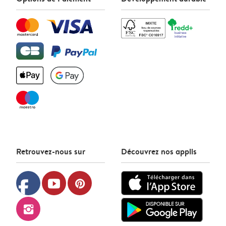
Retrouvez-nous sur
Découvrez nos applis
facebook
youtube
pinterest
instagram