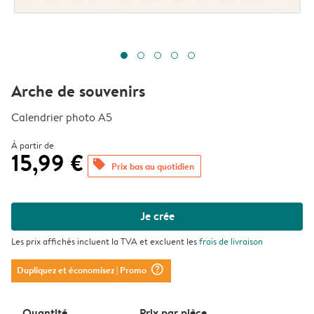
Arche de souvenirs
Calendrier photo A5
À partir de
15,99 €
offers
Prix bas au quotidien
Je crée
Les prix affichés incluent la TVA et excluent les
frais de livraison
question_mark_circle
Dupliquez et économisez
| Promo
Quantité
Prix ​​par pièce