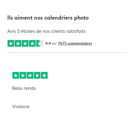
Ils aiment nos calendriers photo
Avis 5 étoiles de nos clients satisfaits
4.4
sur
7675 commentaires
Beau rendu
M
Violaine
G