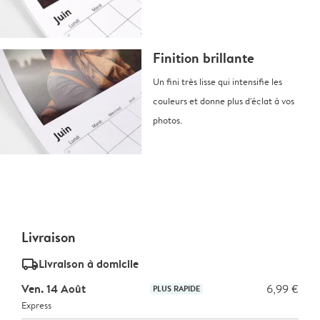
Finition brillante
Un fini très lisse qui intensifie les
couleurs et donne plus d'éclat à vos
photos.
Livraison
delivery_standard_v2
Livraison à domicile
Ven. 14 Août
6,99 €
PLUS RAPIDE
Express