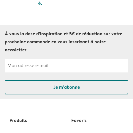
filled-pagination
outlined-paginatio
outlined-paginat
outlined-pagin
outlined-pag
outlined-p
À vous la dose d’inspiration et 5€ de réduction sur votre
prochaine commande en vous inscrivant à notre
newsletter
Je m’abonne
Produits
Favoris