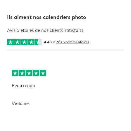
Ils aiment nos calendriers photo
Avis 5 étoiles de nos clients satisfaits
4.4
sur
7675 commentaires
Beau rendu
M
Violaine
G