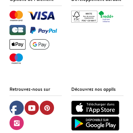
Retrouvez-nous sur
Découvrez nos applis
facebook
youtube
pinterest
instagram