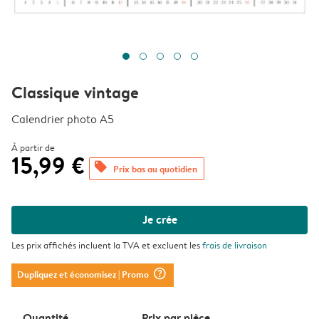
Classique vintage
Calendrier photo A5
À partir de
15,99 €
offers
Prix bas au quotidien
Je crée
Les prix affichés incluent la TVA et excluent les
frais de livraison
question_mark_circle
Dupliquez et économisez
| Promo
Quantité
Prix ​​par pièce