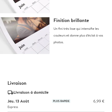
Finition brillante
Un fini très lisse qui intensifie les
couleurs et donne plus d'éclat à vos
photos.
Livraison
delivery_standard_v2
Livraison à domicile
Jeu. 13 Août
6,99 €
PLUS RAPIDE
Express