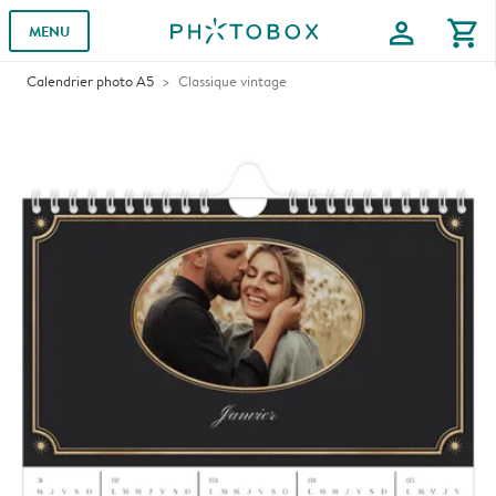
profile
shopping_cart
MENU
Calendrier photo A5
Classique vintage