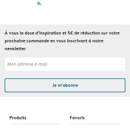
filled-pagination
outlined-paginatio
outlined-paginat
outlined-pagin
outlined-pag
outlined-p
À vous la dose d’inspiration et 5€ de réduction sur votre
prochaine commande en vous inscrivant à notre
newsletter
Je m’abonne
Produits
Favoris