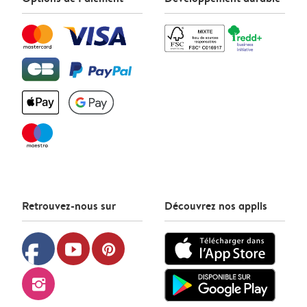
Retrouvez-nous sur
Découvrez nos applis
facebook
youtube
pinterest
instagram