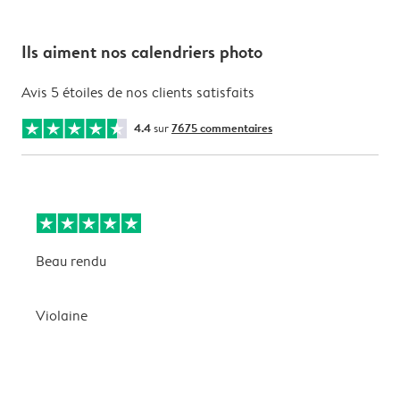
Ils aiment nos calendriers photo
Avis 5 étoiles de nos clients satisfaits
4.4
sur
7675 commentaires
Beau rendu
M
Violaine
G