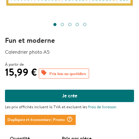
Fun et moderne
Calendrier photo A5
À partir de
15,99 €
offers
Prix bas au quotidien
Je crée
Les prix affichés incluent la TVA et excluent les
frais de livraison
question_mark_circle
Dupliquez et économisez
| Promo
Quantité
Prix ​​par pièce