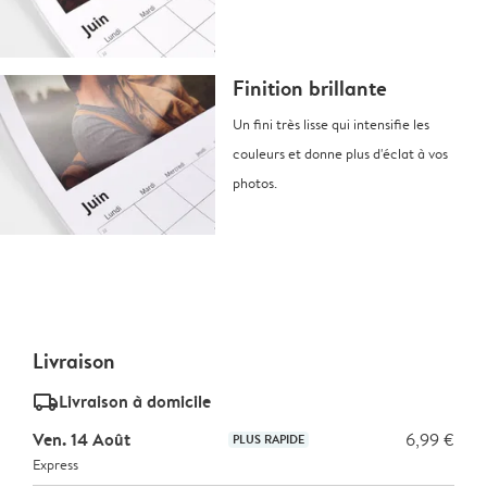
Finition brillante
Un fini très lisse qui intensifie les
couleurs et donne plus d'éclat à vos
photos.
Livraison
delivery_standard_v2
Livraison à domicile
Ven. 14 Août
6,99 €
PLUS RAPIDE
Express