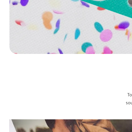
To
sou