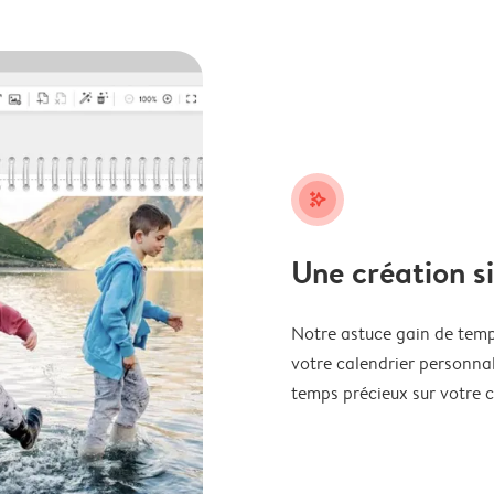
stars_plus
Une création s
Notre astuce gain de temp
votre calendrier personnal
temps précieux sur votre c