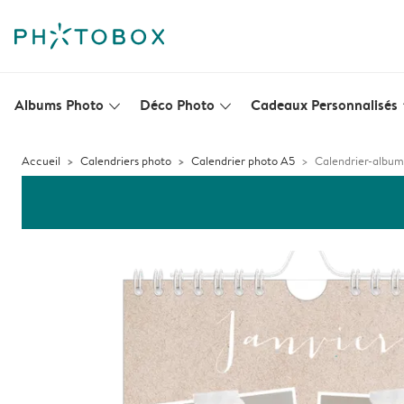
Albums Photo
Déco Photo
Cadeaux Personnalisés
slim_arrow_down
slim_arrow_down
s
Accueil
Calendriers photo
Calendrier photo A5
Calendrier-album