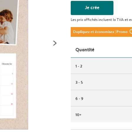
Je crée
Les prix affichés incluent la TVA et e
question_m
Dupliquez et économisez
| Promo
Quantité
1 - 2
3 - 5
6 - 9
10+