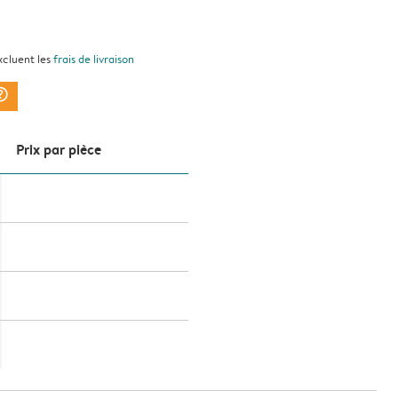
xcluent les
frais de livraison
ark_circle
Prix ​​par pièce