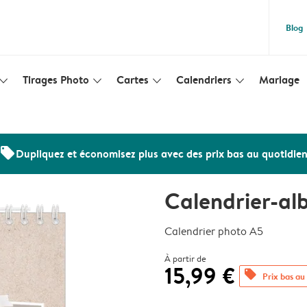
Blog
Tirages Photo
Cartes
Calendriers
Mariage
lim_arrow_down
slim_arrow_down
slim_arrow_down
slim_arrow_down
offers
Dupliquez et économisez plus avec des prix bas au quotidie
Calendrier-a
Calendrier photo A5
À partir de
15,99 €
offers
Prix bas au