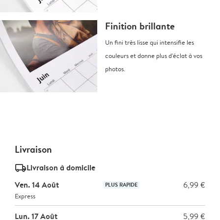
Finition brillante
Un fini très lisse qui intensifie les
couleurs et donne plus d'éclat à vos
photos.
Livraison
delivery_standard_v2
Livraison à domicile
Ven. 14 Août
6,99 €
PLUS RAPIDE
Express
Lun. 17 Août
5,99 €