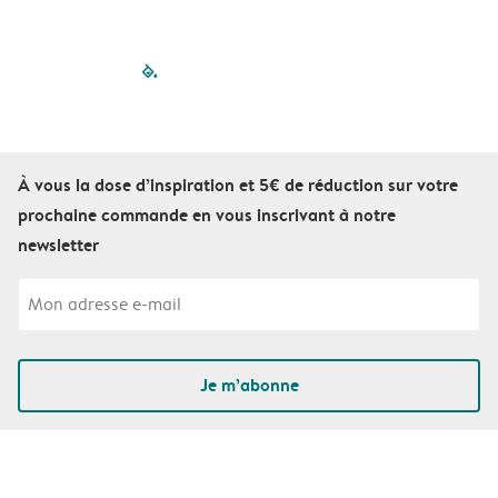
filled-pagination
outlined-paginatio
outlined-paginat
outlined-pagin
outlined-pag
outlined-p
À vous la dose d’inspiration et 5€ de réduction sur votre
prochaine commande en vous inscrivant à notre
newsletter
Je m’abonne