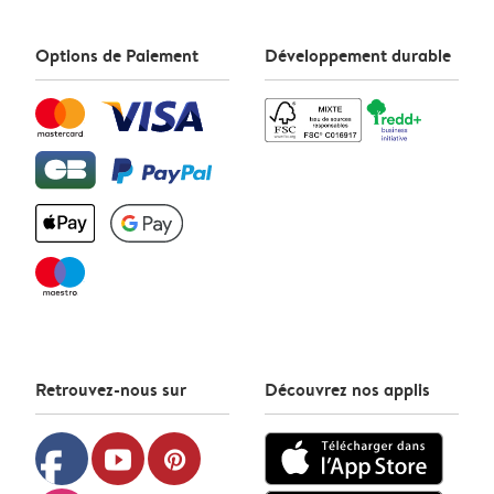
Options de Paiement
Développement durable
Retrouvez-nous sur
Découvrez nos applis
facebook
youtube
pinterest