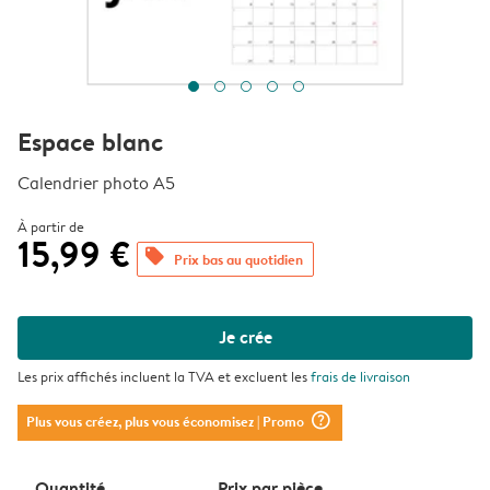
Espace blanc
Calendrier photo A5
À partir de
15,99 €
offers
Prix bas au quotidien
Je crée
Les prix affichés incluent la TVA et excluent les
frais de livraison
question_mark_circle
Plus vous créez, plus vous économisez
| Promo
Quantité
Prix ​​par pièce