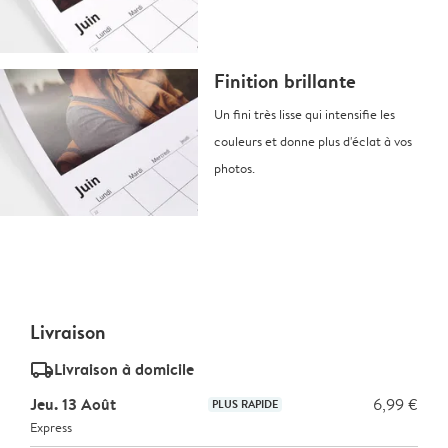
Finition brillante
Un fini très lisse qui intensifie les
couleurs et donne plus d'éclat à vos
photos.
Livraison
delivery_standard_v2
Livraison à domicile
Jeu. 13 Août
6,99 €
PLUS RAPIDE
Express