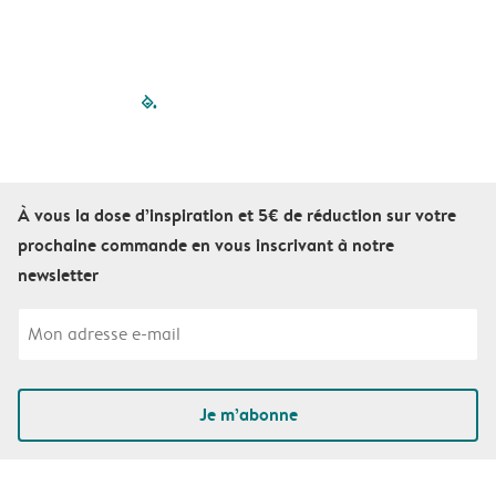
filled-pagination
outlined-paginatio
outlined-paginat
outlined-pagin
outlined-pag
outlined-p
À vous la dose d’inspiration et 5€ de réduction sur votre
prochaine commande en vous inscrivant à notre
newsletter
Je m’abonne