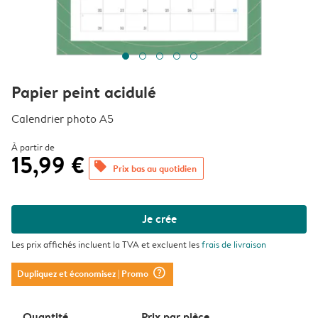
Papier peint acidulé
Calendrier photo A5
À partir de
15,99 €
offers
Prix bas au quotidien
Je crée
Les prix affichés incluent la TVA et excluent les
frais de livraison
question_mark_circle
Dupliquez et économisez
| Promo
Quantité
Prix ​​par pièce