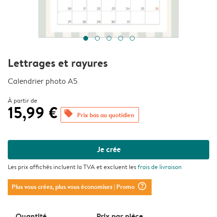
Lettrages et rayures
Calendrier photo A5
À partir de
15,99 €
offers
Prix bas au quotidien
Je crée
Les prix affichés incluent la TVA et excluent les
frais de livraison
question_mark_circle
Plus vous créez, plus vous économisez
| Promo
Quantité
Prix ​​par pièce