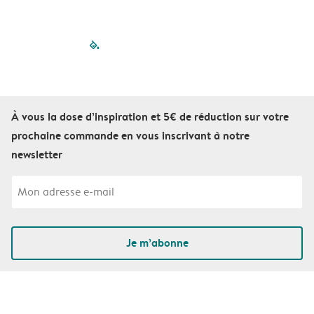
filled-pagination
outlined-paginatio
outlined-paginat
outlined-pagin
outlined-pag
outlined-p
À vous la dose d’inspiration et 5€ de réduction sur votre
prochaine commande en vous inscrivant à notre
newsletter
Je m’abonne