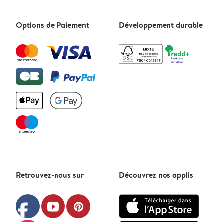
Options de Paiement
Développement durable
Retrouvez-nous sur
Découvrez nos applis
facebook
youtube
pinterest