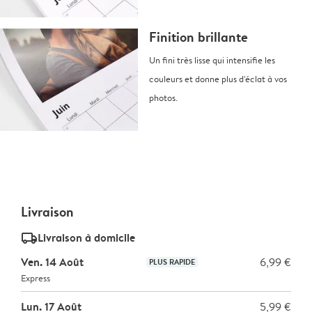
Finition brillante
Un fini très lisse qui intensifie les
couleurs et donne plus d'éclat à vos
photos.
Livraison
delivery_standard_v2
Livraison à domicile
Ven. 14 Août
6,99 €
PLUS RAPIDE
Express
Lun. 17 Août
5,99 €