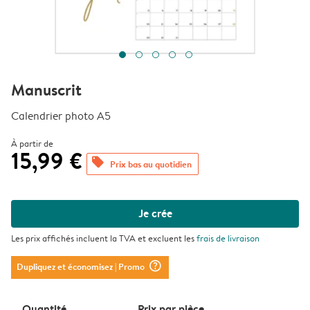
Manuscrit
Calendrier photo A5
À partir de
15,99 €
offers
Prix bas au quotidien
Je crée
Les prix affichés incluent la TVA et excluent les
frais de livraison
question_mark_circle
Dupliquez et économisez
| Promo
Quantité
Prix ​​par pièce