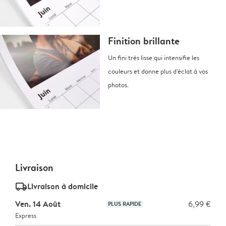
Finition brillante
Un fini très lisse qui intensifie les
couleurs et donne plus d'éclat à vos
photos.
Livraison
delivery_standard_v2
Livraison à domicile
Ven. 14 Août
6,99 €
PLUS RAPIDE
Express