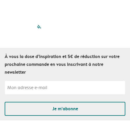
filled-pagination
outlined-paginatio
outlined-paginat
outlined-pagin
outlined-pag
outlined-p
À vous la dose d’inspiration et 5€ de réduction sur votre
prochaine commande en vous inscrivant à notre
newsletter
Je m’abonne