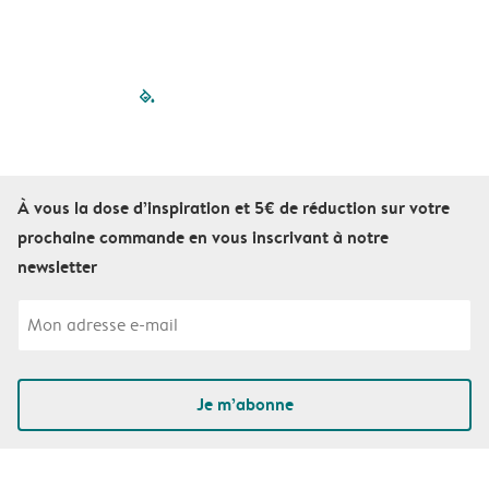
filled-pagination
outlined-paginatio
outlined-paginat
outlined-pagin
outlined-pag
outlined-p
À vous la dose d’inspiration et 5€ de réduction sur votre
prochaine commande en vous inscrivant à notre
newsletter
Je m’abonne