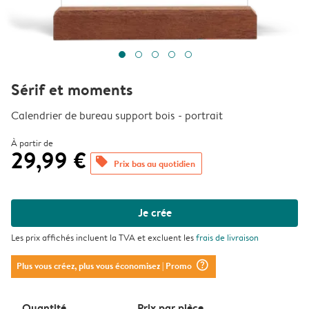
Sérif et moments
Calendrier de bureau support bois - portrait
À partir de
29,99 €
offers
Prix bas au quotidien
Je crée
Les prix affichés incluent la TVA et excluent les
frais de livraison
question_mark_circle
Plus vous créez, plus vous économisez
| Promo
Quantité
Prix ​​par pièce