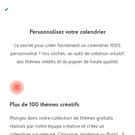
Personnalisez votre calendrier
Le secret pour créer facilement un calendrier 100%
personnalisé ? Vos clichés, un outil de création intuitif,
des thèmes inédits et du papier de haute qualité.
layout_alt
Plus de 100 thèmes créatifs
Plongez dans notre collection de thèmes gratuits
réalisés par notre équipe créative et créez un
calendrier sur-mesure. Classique, moderne ou floral… Il