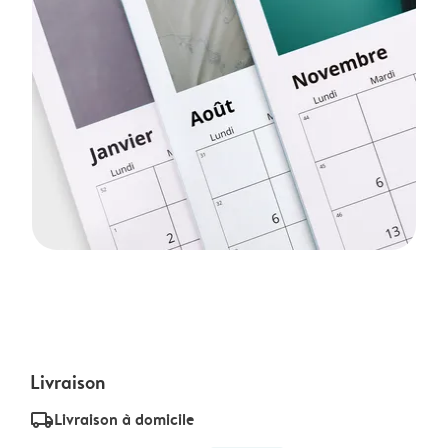
Livraison
delivery_standard_v2
Livraison à domicile