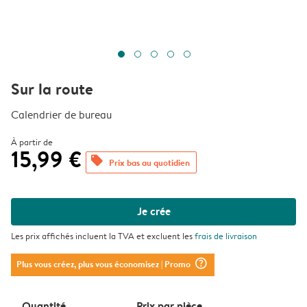
Sur la route
Calendrier de bureau
À partir de
15,99 €
offers
Prix bas au quotidien
Je crée
Les prix affichés incluent la TVA et excluent les
frais de livraison
question_mark_circle
Plus vous créez, plus vous économisez
| Promo
Quantité
Prix ​​par pièce