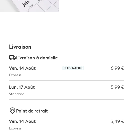
Livraison
delivery_standard_v2
Livraison à domicile
Ven. 14 Août
6,99 €
PLUS RAPIDE
Express
Lun. 17 Août
5,99 €
Standard
marker-pin
Point de retrait
Ven. 14 Août
5,49 €
Express