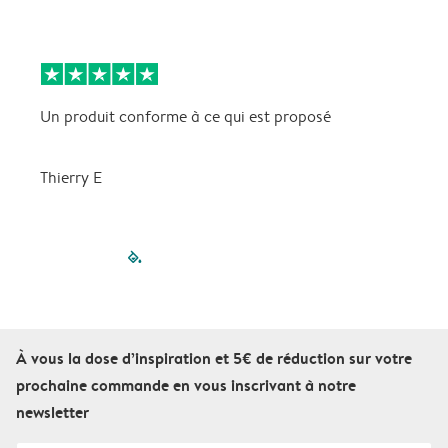
Un produit conforme à ce qui est proposé
t
Thierry E
filled-pagination
outlined-paginatio
outlined-paginat
outlined-pagin
outlined-pag
outlined-p
À vous la dose d’inspiration et 5€ de réduction sur votre
prochaine commande en vous inscrivant à notre
newsletter