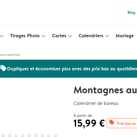
Blog
Tirages Photo
Cartes
Calendriers
Mariage
lim_arrow_down
slim_arrow_down
slim_arrow_down
slim_arrow_down
ons neutres
offers
Dupliquez et économisez plus avec des prix bas au quotidie
Montagnes aux
Calendrier de bureau
À partir de
15,99 €
offers
Prix bas au