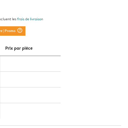
xcluent les
frais de livraison
question_mark_circle
ez
| Promo
Prix ​​par pièce