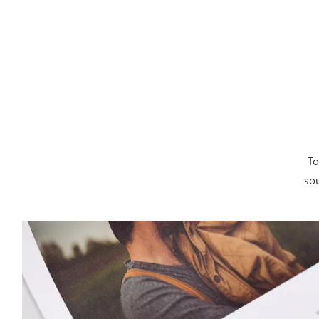
To
sou