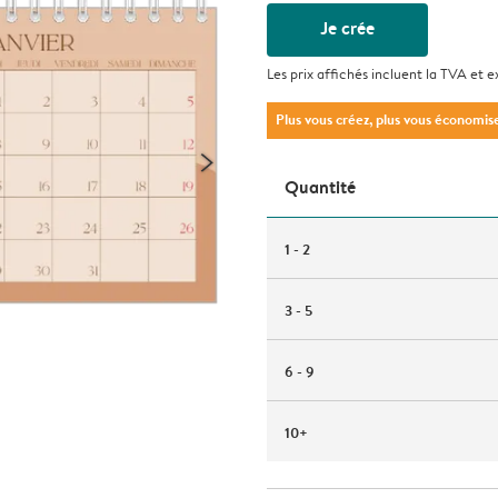
Je crée
Les prix affichés incluent la TVA et e
Plus vous créez, plus vous économis
Quantité
1 - 2
3 - 5
6 - 9
10+