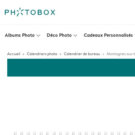
Albums Photo
Déco Photo
Cadeaux Personnalisés
slim_arrow_down
slim_arrow_down
s
Accueil
Calendriers photo
Calendrier de bureau
Montagnes aux t