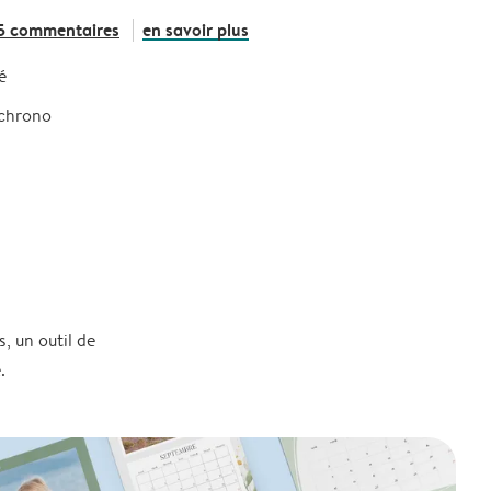
5 commentaires
en savoir plus
é
 chrono
, un outil de
.