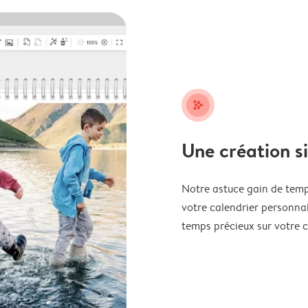
stars_plus
Une création s
Notre astuce gain de temp
votre calendrier personnal
temps précieux sur votre c