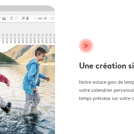
stars_plus
Une création s
Notre astuce gain de temp
votre calendrier personnal
temps précieux sur votre c