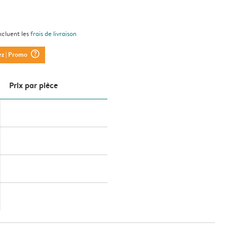
xcluent les
frais de livraison
question_mark_circle
ez
| Promo
Prix ​​par pièce