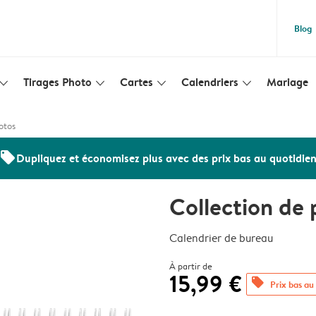
Blog
Tirages Photo
Cartes
Calendriers
Mariage
lim_arrow_down
slim_arrow_down
slim_arrow_down
slim_arrow_down
otos
offers
Dupliquez et économisez plus avec des prix bas au quotidie
Collection de
Calendrier de bureau
À partir de
15,99 €
offers
Prix bas au