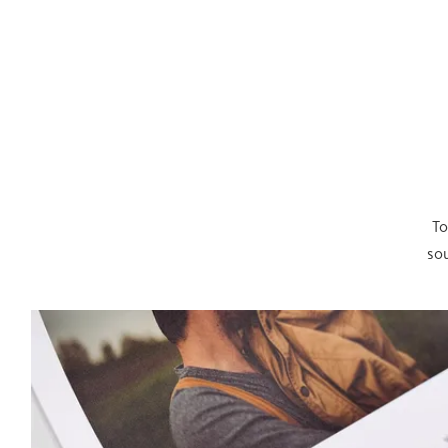
To
sou