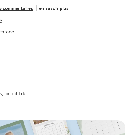
5 commentaires
en savoir plus
é
 chrono
, un outil de
.