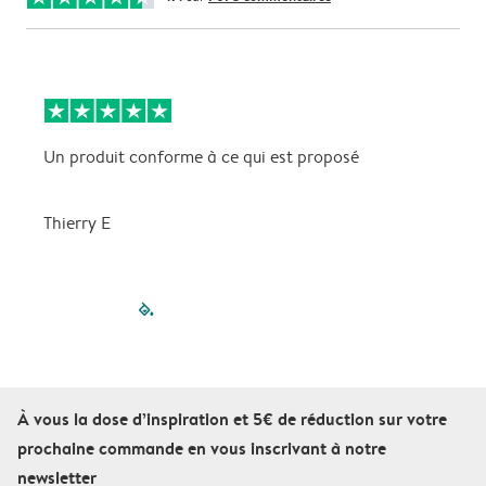
Un produit conforme à ce qui est proposé
t
Thierry E
filled-pagination
outlined-paginatio
outlined-paginat
outlined-pagin
outlined-pag
outlined-p
À vous la dose d’inspiration et 5€ de réduction sur votre
prochaine commande en vous inscrivant à notre
newsletter