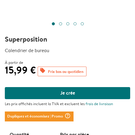
Superposition
Calendrier de bureau
À partir de
15,99 €
offers
Prix bas au quotidien
Je crée
Les prix affichés incluent la TVA et excluent les
frais de livraison
question_mark_circle
Dupliquez et économisez
| Promo
Quantité
Prix ​​par pièce