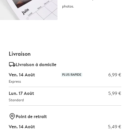
photos.
Livraison
delivery_standard_v2
Livraison à domicile
Ven. 14 Août
6,99 €
PLUS RAPIDE
Express
Lun. 17 Août
5,99 €
Standard
marker-pin
Point de retrait
Ven. 14 Août
5,49 €