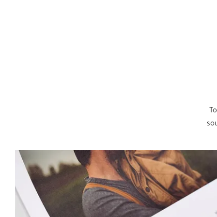
To
sou