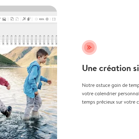
stars_plus
Une création s
Notre astuce gain de temp
votre calendrier personnal
temps précieux sur votre c