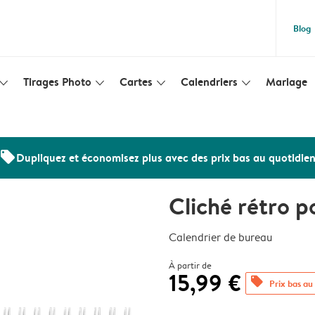
Blog
Tirages Photo
Cartes
Calendriers
Mariage
lim_arrow_down
slim_arrow_down
slim_arrow_down
slim_arrow_down
offers
Dupliquez et économisez plus avec des prix bas au quotidie
Cliché rétro p
Calendrier de bureau
À partir de
15,99 €
offers
Prix bas au