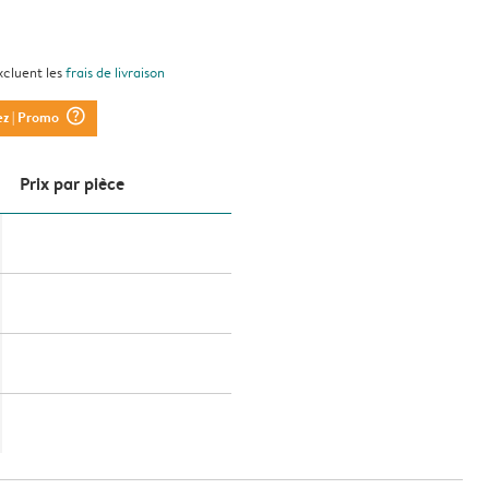
xcluent les
frais de livraison
question_mark_circle
ez
| Promo
Prix ​​par pièce