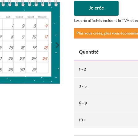
Je crée
Les prix affichés incluent la TVA et e
Plus vous créez, plus vous économis
Quantité
1 - 2
3 - 5
6 - 9
10+