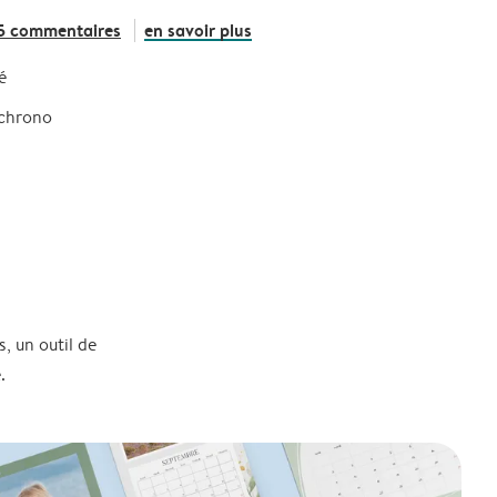
5 commentaires
en savoir plus
é
 chrono
, un outil de
.