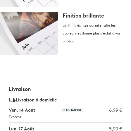
Finition brillante
Un fini très lisse qui intensifie les
couleurs et donne plus d'éclat à vos
photos.
Livraison
delivery_standard_v2
Livraison à domicile
Ven. 14 Août
6,99 €
PLUS RAPIDE
Express
Lun. 17 Août
5,99 €