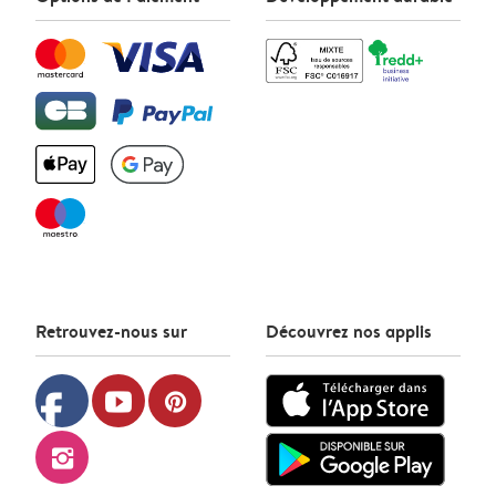
Retrouvez-nous sur
Découvrez nos applis
facebook
youtube
pinterest
instagram