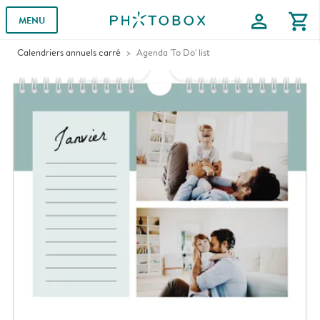
profile
shopping_cart
MENU
Calendriers annuels carré
Agenda 'To Do' list