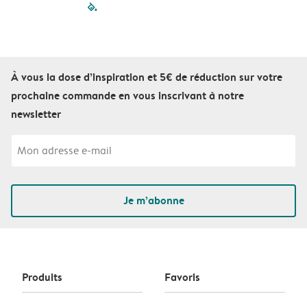
filled-pagination
outlined-paginatio
outlined-paginat
outlined-pagin
outlined-pag
outlined-p
À vous la dose d’inspiration et 5€ de réduction sur votre
prochaine commande en vous inscrivant à notre
newsletter
Je m’abonne
Produits
Favoris