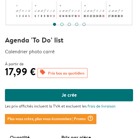
Agenda 'To Do' list
Calendrier photo carré
À partir de
17,99 €
offers
Prix bas au quotidien
Je crée
Les prix affichés incluent la TVA et excluent les
frais de livraison
question_mark_circle
Plus vous créez, plus vous économisez
| Promo
Quantité
Prix ​​par pièce