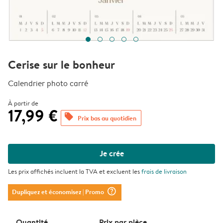
Cerise sur le bonheur
Calendrier photo carré
À partir de
17,99 €
offers
Prix bas au quotidien
Je crée
Les prix affichés incluent la TVA et excluent les
frais de livraison
question_mark_circle
Dupliquez et économisez
| Promo
Quantité
Prix ​​par pièce