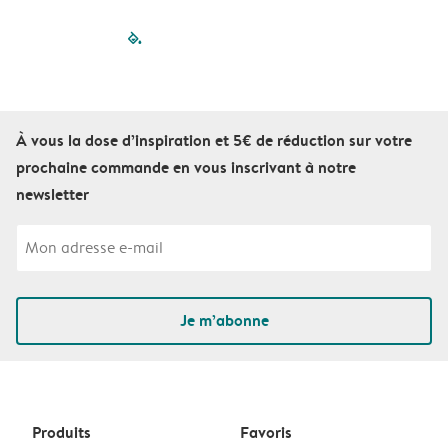
filled-pagination
outlined-paginatio
outlined-paginat
outlined-pagin
outlined-pag
outlined-p
À vous la dose d’inspiration et 5€ de réduction sur votre
prochaine commande en vous inscrivant à notre
newsletter
Je m’abonne
Produits
Favoris