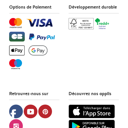
Options de Paiement
Développement durable
Retrouvez-nous sur
Découvrez nos applis
facebook
youtube
pinterest
instagram