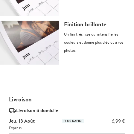
Finition brillante
Un fini très lisse qui intensifie les
couleurs et donne plus d'éclat à vos
photos.
Livraison
delivery_standard_v2
Livraison à domicile
Jeu. 13 Août
6,99 €
PLUS RAPIDE
Express