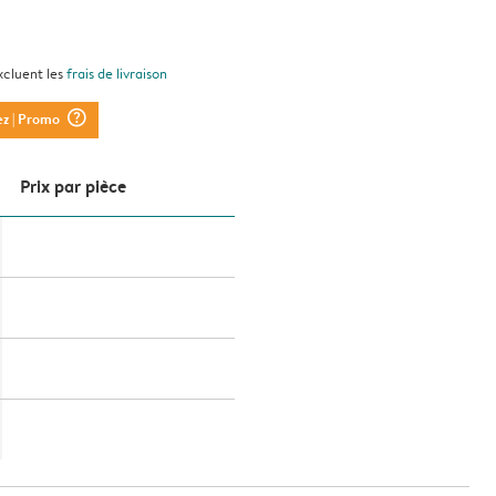
xcluent les
frais de livraison
question_mark_circle
ez
| Promo
Prix ​​par pièce