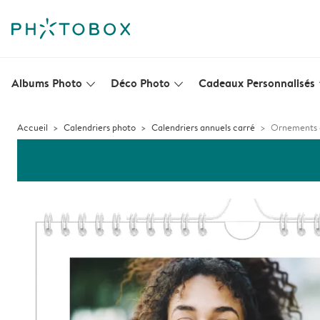
Albums Photo
Déco Photo
Cadeaux Personnalisés
slim_arrow_down
slim_arrow_down
s
Accueil
Calendriers photo
Calendriers annuels carré
Ornements 