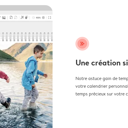
stars_plus
Une création s
Notre astuce gain de temp
votre calendrier personnal
temps précieux sur votre c