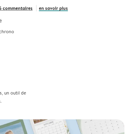
5 commentaires
en savoir plus
é
 chrono
, un outil de
.