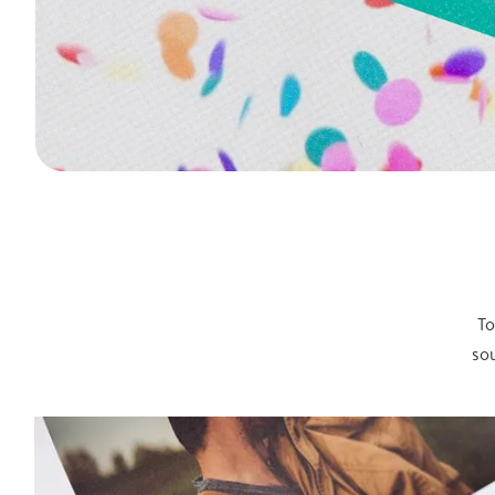
To
sou