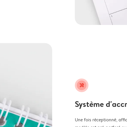
tools
Système d'accr
Une fois réceptionné, affi