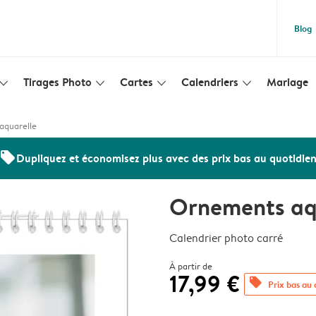
Blog
Tirages Photo
Cartes
Calendriers
Mariage
lim_arrow_down
slim_arrow_down
slim_arrow_down
slim_arrow_down
aquarelle
offers
Dupliquez et économisez plus avec des prix bas au quotidie
Ornements aq
Calendrier photo carré
À partir de
17,99 €
offers
Prix bas au 