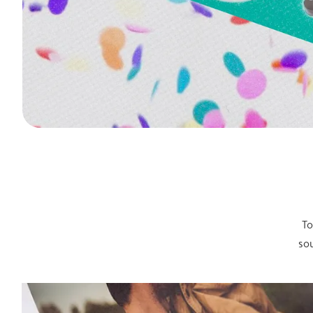
To
sou