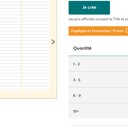
Je crée
Les prix affichés incluent la TVA et e
question_m
Dupliquez et économisez
| Promo
Quantité
1 - 2
3 - 5
6 - 9
10+