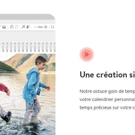
stars_plus
Une création s
Notre astuce gain de temp
votre calendrier personnal
temps précieux sur votre c