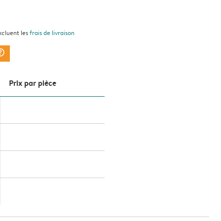
xcluent les
frais de livraison
ark_circle
Prix ​​par pièce