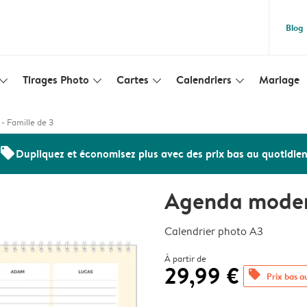
Blog
Tirages Photo
Cartes
Calendriers
Mariage
lim_arrow_down
slim_arrow_down
slim_arrow_down
slim_arrow_down
 Famille de 3
offers
Dupliquez et économisez plus avec des prix bas au quotidie
Agenda modern
Calendrier photo A3
À partir de
29,99 €
offers
Prix bas a