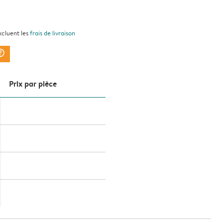
xcluent les
frais de livraison
ark_circle
Prix ​​par pièce