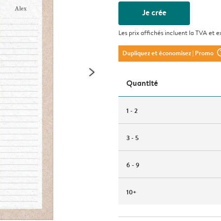
Je crée
Les prix affichés incluent la TVA et e
question_m
Dupliquez et économisez
| Promo
Quantité
1 - 2
3 - 5
6 - 9
10+