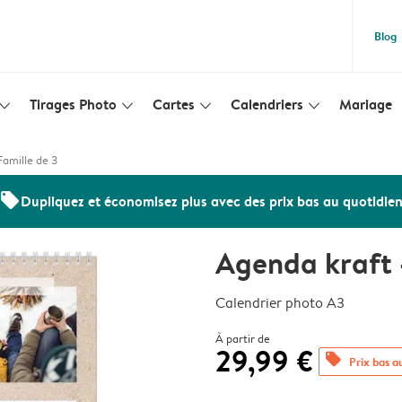
Blog
Tirages Photo
Cartes
Calendriers
Mariage
lim_arrow_down
slim_arrow_down
slim_arrow_down
slim_arrow_down
Famille de 3
offers
Dupliquez et économisez plus avec des prix bas au quotidie
Agenda kraft -
Calendrier photo A3
À partir de
29,99 €
offers
Prix bas a