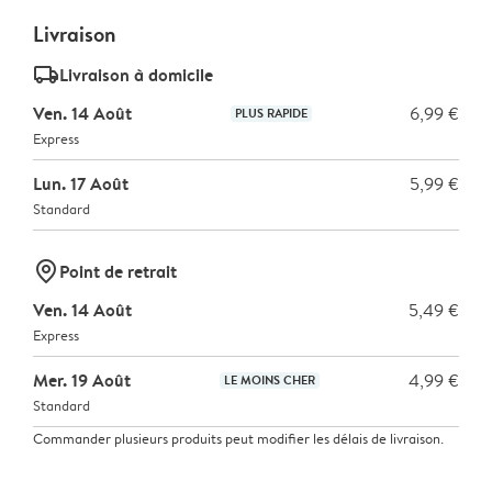
Livraison
delivery_standard_v2
Livraison à domicile
Ven. 14 Août
6,99 €
PLUS RAPIDE
Express
Lun. 17 Août
5,99 €
Standard
marker-pin
Point de retrait
Ven. 14 Août
5,49 €
Express
Mer. 19 Août
4,99 €
LE MOINS CHER
Standard
Commander plusieurs produits peut modifier les délais de livraison.