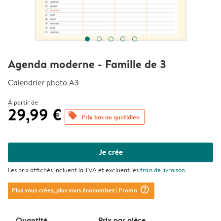
Agenda moderne - Famille de 3
Calendrier photo A3
À partir de
29,99 €
offers
Prix bas au quotidien
Je crée
Les prix affichés incluent la TVA et excluent les
frais de livraison
question_mark_circle
Plus vous créez, plus vous économisez
| Promo
Quantité
Prix ​​par pièce