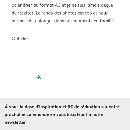
calendrier au format A3 et je ne suis jamais déçue
=
du résultat. Le rendu des photos est top et nous
permet de replonger dans nos moments en famille.
Ophélie
filled-pagination
outlined-paginatio
outlined-paginat
outlined-pagin
outlined-pag
outlined-p
À vous la dose d’inspiration et 5€ de réduction sur votre
prochaine commande en vous inscrivant à notre
newsletter