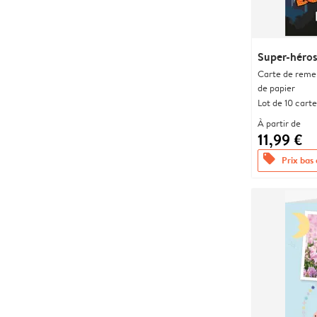
Super-héro
Carte de remer
de papier
Lot de 10 carte
À partir de
11,99 €
offers
Prix bas