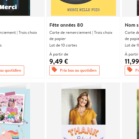
s
Fête années 80
Nom s
ciement | Trois choix
Carte de remerciement | Trois choix
Carte d
de papier
de papi
s
Lot de 10 cartes
Lot de 1
À partir de
À partir
9,49 €
11,99
offers
offers
 au quotidien
Prix bas au quotidien
Pr