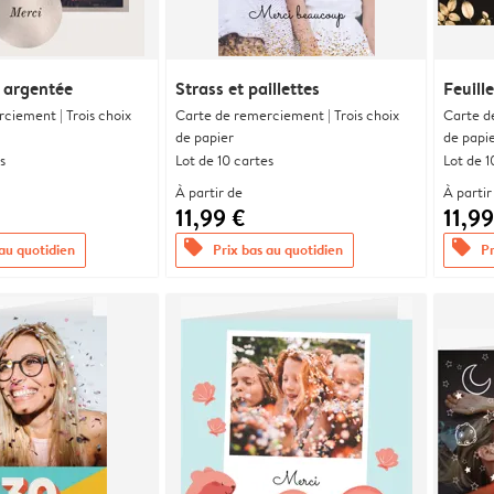
 argentée
Strass et paillettes
Feuill
ciement | Trois choix
Carte de remerciement | Trois choix
Carte d
de papier
de papi
s
Lot de 10 cartes
Lot de 1
À partir de
À partir
11,99 €
11,99
offers
offers
 au quotidien
Prix bas au quotidien
Pr