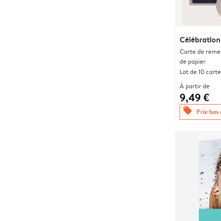
Célébration
Carte de remer
de papier
Lot de 10 carte
À partir de
9,49 €
offers
Prix bas