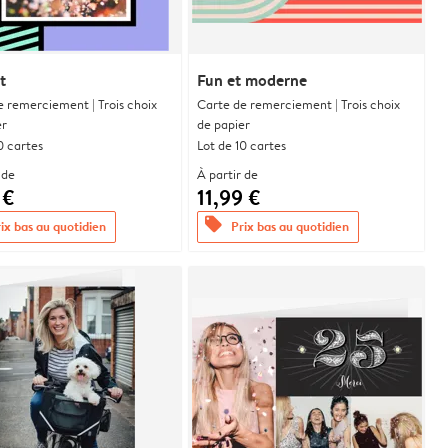
t
Fun et moderne
e remerciement | Trois choix
Carte de remerciement | Trois choix
er
de papier
0 cartes
Lot de 10 cartes
 de
À partir de
 €
11,99 €
offers
ix bas au quotidien
Prix bas au quotidien