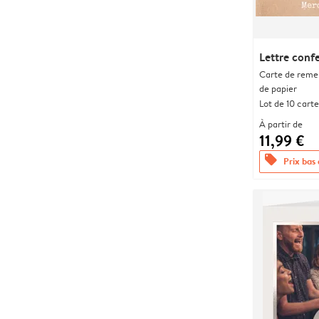
Lettre confe
Carte de remer
de papier
Lot de 10 carte
À partir de
11,99 €
offers
Prix bas