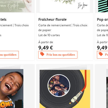
tels
Fraîcheur florale
Pop ar
ciement | Trois choix
Carte de remerciement | Trois choix
Carte d
de papier
de papi
s
Lot de 10 cartes
Lot de 1
À partir de
À partir
9,49 €
9,49
offers
offers
 au quotidien
Prix bas au quotidien
Pr