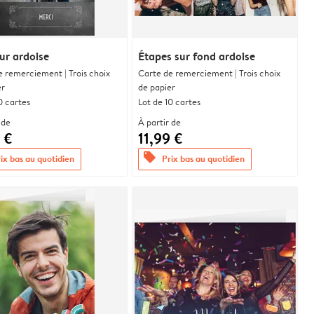
ur ardoise
Étapes sur fond ardoise
e remerciement | Trois choix
Carte de remerciement | Trois choix
er
de papier
0 cartes
Lot de 10 cartes
 de
À partir de
 €
11,99 €
offers
ix bas au quotidien
Prix bas au quotidien