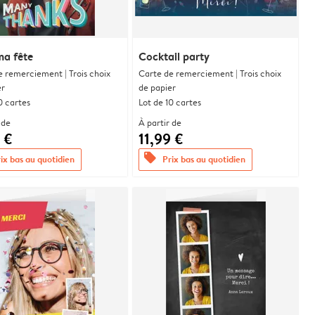
ma fête
Cocktail party
e remerciement | Trois choix
Carte de remerciement | Trois choix
er
de papier
0 cartes
Lot de 10 cartes
 de
À partir de
 €
11,99 €
offers
ix bas au quotidien
Prix bas au quotidien