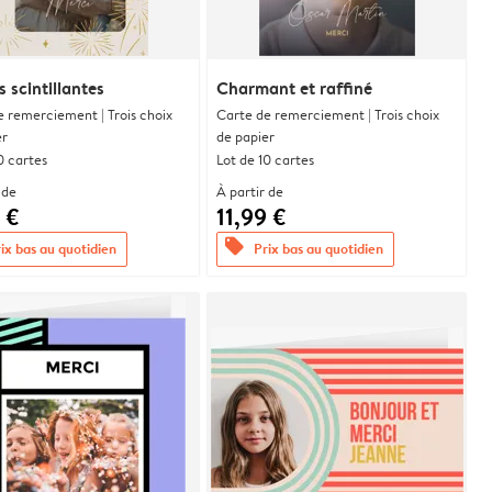
 scintillantes
Charmant et raffiné
e remerciement | Trois choix
Carte de remerciement | Trois choix
er
de papier
0 cartes
Lot de 10 cartes
 de
À partir de
 €
11,99 €
offers
ix bas au quotidien
Prix bas au quotidien