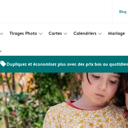
Blog
Tirages Photo
Cartes
Calendriers
Mariage
lim_arrow_down
slim_arrow_down
slim_arrow_down
slim_arrow_down
re
offers
Dupliquez et économisez plus avec des prix bas au quotidie