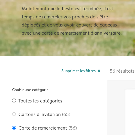
Maintenant que la fiesta est terminée, il est
temps de remercier vos proches de s'être
déplacés et de vous avoir couvert de cadeaux
avec une carte de remerciement d'anniversaire.
Supprimer les filtres
56
résultats
close
Choisir une catégorie
Toutes les catégories
Cartons d'invitation
(65)
Carte de remerciement
(56)