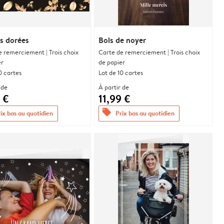
es dorées
Bois de noyer
e remerciement | Trois choix
Carte de remerciement | Trois choix
er
de papier
0 cartes
Lot de 10 cartes
 de
À partir de
 €
11,99 €
offers
ix bas au quotidien
Prix bas au quotidien