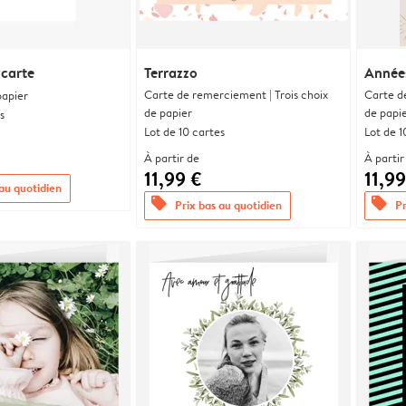
 carte
Terrazzo
Années
Carte de remerciement | Trois choix
Carte d
papier
de papier
de papi
s
Lot de 10 cartes
Lot de 1
À partir de
À partir
11,99 €
11,99
 au quotidien
offers
offers
Prix bas au quotidien
Pr