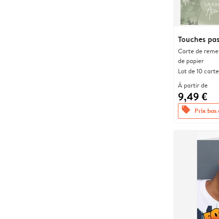
Touches pas
Carte de remer
de papier
Lot de 10 carte
À partir de
9,49 €
offers
Prix bas