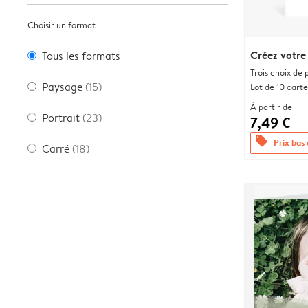
Choisir un format
Créez votre
Tous les formats
Trois choix de 
Paysage
(15)
Lot de 10 carte
À partir de
Portrait
(23)
7,49 €
offers
Prix bas
Carré
(18)