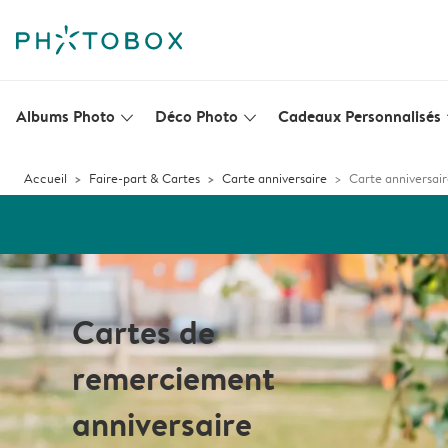
Albums Photo
Déco Photo
Cadeaux Personnalisés
slim_arrow_down
slim_arrow_down
s
Accueil
Faire-part & Cartes
Carte anniversaire
Carte anniversai
Cartes de
remerciement
anniversaire