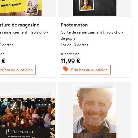
rture de magazine
Photomaton
e remerciement | Trois choix
Carte de remerciement | Trois choix
er
de papier
0 cartes
Lot de 10 cartes
 de
À partir de
 €
11,99 €
offers
ix bas au quotidien
Prix bas au quotidien