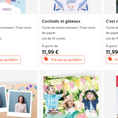
Cocktails et gâteaux
C'est 
ciement | Trois choix
Carte de remerciement | Trois choix
Carte d
de papier
de papi
s
Lot de 10 cartes
Lot de 1
À partir de
À partir
11,99 €
11,99
offers
offers
 au quotidien
Prix bas au quotidien
Pr